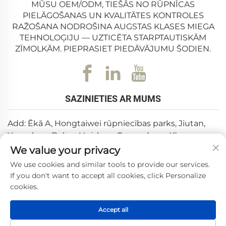
MŪSU OEM/ODM, TIEŠĀS NO RŪPNĪCAS
PIELĀGOŠANAS UN KVALITĀTES KONTROLES
RAŽOŠANA NODROŠINA AUGSTAS KLASES MIEGA
TEHNOLOĢIJU — UZTICĒTA STARPTAUTISKĀM
ZĪMOLKĀM. PIEPRASIET PIEDĀVĀJUMU ŠODIEN.
SAZINIETIES AR MUMS
Add: Ēkā A, Hongtaiwei rūpniecības parks, Jiutan,
Yuanzhou, Boluo, Huizhou, Guangdong, Ķīna
We value your privacy
E-pasts:
[email protected]
We use cookies and similar tools to provide our services.
Tālrunis:
+86-0752-6688646
If you don't want to accept all cookies, click Personalize
cookies.
Autortiesības © 2025, Huizhou Weishi Technology Co., Ltd.
Accept all
—
Konfidencialitātes politika