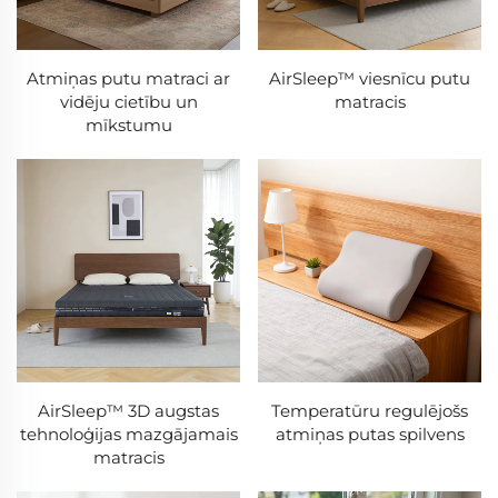
Atmiņas putu matraci ar
AirSleep™ viesnīcu putu
vidēju cietību un
matracis
mīkstumu
AirSleep™ 3D augstas
Temperatūru regulējošs
tehnoloģijas mazgājamais
atmiņas putas spilvens
matracis