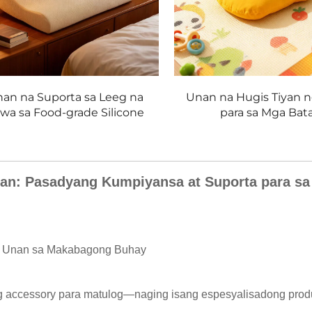
an na Suporta sa Leeg na
Unan na Hugis Tiyan 
wa sa Food-grade Silicone
para sa Mga Bat
nan: Pasadyang Kumpiyansa at Suporta para s
ng Unan sa Makabagong Buhay
 accessory para matulog—naging isang espesyalisadong produ