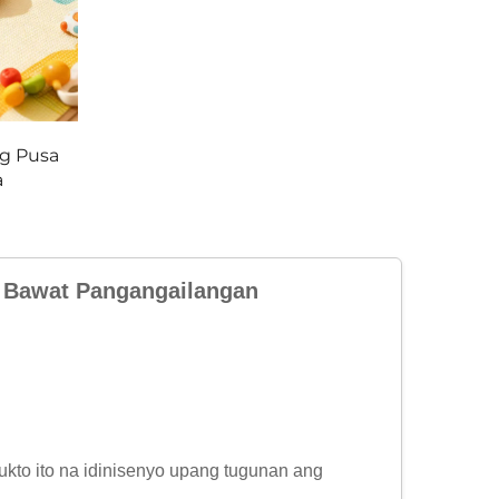
ng Pusa
a
a Bawat Pangangailangan
kto ito na idinisenyo upang tugunan ang