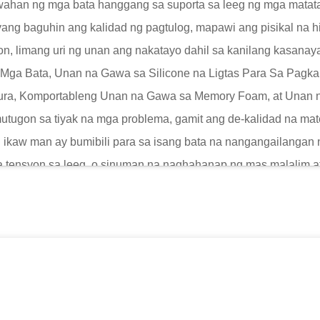
ahan ng mga bata hanggang sa suporta sa leeg ng mga matata
ng baguhin ang kalidad ng pagtulog, mapawi ang pisikal na hi
on, limang uri ng unan ang nakatayo dahil sa kanilang kasanay
 Mga Bata, Unan na Gawa sa Silicone na Ligtas Para Sa Pagk
ura, Komportableng Unan na Gawa sa Memory Foam, at Unan
umutugon sa tiyak na mga problema, gamit ang de-kalidad na 
kaw man ay bumibili para sa isang bata na nangangailangan 
 tensyon sa leeg, o sinuman na naghahanap ng mas malalim at
talakayin ng dokumentong ito ang bawat uri ng unan nang detaly
a, at kung bakit nararapat silang maging bahagi ng iyong gaw
 Bawat Uri ng Unan