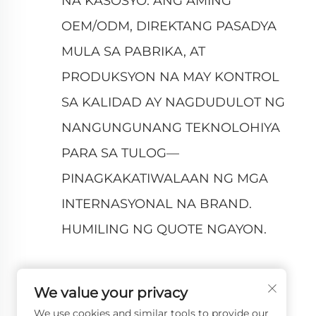
NA KASOSYO. ANG AMING
Nanatiling buo ang hugis at bigat ng microfiber 
OEM/ODM, DIREKTANG PASADYA
unan sa loob ng maraming taon. Maging bilang u
MULA SA PABRIKA, AT
Cat Belly Pillow ang kagamitan at kagandahan, k
PRODUKSYON NA MAY KONTROL
2.2 Food-grade Silicone Neck Support Pillow: K
SA KALIDAD AY NAGDUDULOT NG
Ang Food-grade Silicone Neck Support Pillow a
NANGUNGUNANG TEKNOLOHIYA
mahabang oras sa desk, madalas na paglalakbay
PARA SA TULOG—
silicone—isang materyal na kilala sa kanyang ka
PINAGKAKATIWALAAN NG MGA
magtago ng bakterya o magkasira sa paglipas ng 
INTERNASYONAL NA BRAND.
ginagawa itong perpektong pagpipilian para sa
HUMILING NG QUOTE NGAYON.
Isa sa pinakamalaking kalamangan ng unan na it
idinisenyo upang akma sa natural na kurba ng 
leeg. Para sa mga manggagawa sa opisina na gu
We value your privacy
nakahanay ang leeg, na nababawasan ang paghih
We use cookies and similar tools to provide our