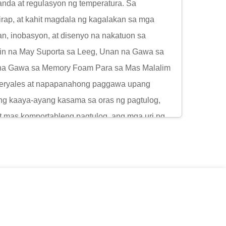
nda at regulasyon ng temperatura. Sa
rap, at kahit magdala ng kagalakan sa mga
an, inobasyon, at disenyo na nakatuon sa
ain na May Suporta sa Leeg, Unan na Gawa sa
 na Gawa sa Memory Foam Para sa Mas Malalim
materyales at napapanahong paggawa upang
ng kaaya-ayang kasama sa oras ng pagtulog,
 mas komportableng pagtulog, ang mga uri ng
ado, na binibigyang-diin ang kanilang
ain sa pagtulog o pagpapahinga.