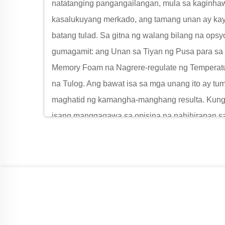
natatanging pangangailangan, mula sa kaginhaw
kasalukuyang merkado, ang tamang unan ay kaya
batang tulad. Sa gitna ng walang bilang na opsy
gumagamit: ang Unan sa Tiyan ng Pusa para sa
Memory Foam na Nagrere-regulate ng Temperat
na Tulog. Ang bawat isa sa mga unang ito ay t
maghatid ng kamangha-manghang resulta. Kung i
isang manggagawa sa opisina na nahihirapan sa
unang ito ay nag-aalok ng tiyak na solusyon. Ta
natatanging kalamangan, kalidad ng pagkakagaw
2. Mga Punto ng Kabutihan: Bakit Natatangi ang