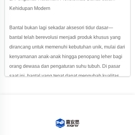
Kehidupan Modern
Bantal bukan lagi sekadar aksesori tidur dasar—
bantal telah berevolusi menjadi produk khusus yang
dirancang untuk memenuhi kebutuhan unik, mulai dari
kenyamanan anak-anak hingga penopang leher bagi
orang dewasa dan pengaturan suhu tubuh. Di pasar
saat ini, bantal yang tepat dapat mengubah kualitas
tidur, mengurangi ketidaknyamanan fisik, bahkan
membawa kebahagiaan bagi si kecil. Dari sekian
banyak pilihan, lima jenis Bantal menonjol karena
praktikalitas, inovasi, dan desain yang berfokus pada
pengguna: Bantal Perut Kucing Anak-Anak, Bantal
Penopang Leher Silikon Food-grade, Bantal Memory