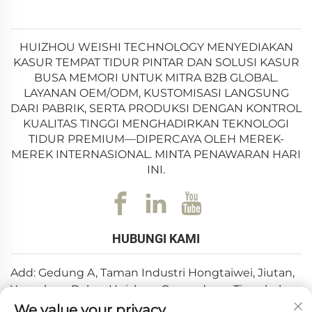
Foam Pengatur Suhu, Bantal Memory Foam Nyaman,
dan Bantal Memory Foam Tidur Nyenyak. Masing-
HUIZHOU WEISHI TECHNOLOGY MENYEDIAKAN
KASUR TEMPAT TIDUR PINTAR DAN SOLUSI KASUR
masing bantal ini mengatasi keluhan spesifik,
BUSA MEMORI UNTUK MITRA B2B GLOBAL.
memanfaatkan bahan berkualitas tinggi dan
LAYANAN OEM/ODM, KUSTOMISASI LANGSUNG
DARI PABRIK, SERTA PRODUKSI DENGAN KONTROL
pengerjaan canggih untuk memberikan kinerja luar
KUALITAS TINGGI MENGHADIRKAN TEKNOLOGI
biasa. Baik Anda mencari teman tidur yang hangat
TIDUR PREMIUM—DIPERCAYA OLEH MEREK-
untuk anak, pekerja kantor yang menderita nyeri leher,
MEREK INTERNASIONAL. MINTA PENAWARAN HARI
INI.
atau siapa pun yang ingin tidur lebih dalam dan lebih
nyenyak, kelima jenis bantal ini menawarkan solusi
yang tepat sasaran. Dokumen ini akan mengulas
HUBUNGI KAMI
setiap bantal secara mendalam, menyoroti
keunggulan unik, kualitas pengerjaannya, serta
Add: Gedung A, Taman Industri Hongtaiwei, Jiutan,
alasan mengapa bantal-bantal ini layak menjadi
Yuanzhou, Boluo, Huizhou, Guangdong, Tiongkok
We value your privacy
bagian dari rutinitas tidur atau relaksasi Anda.