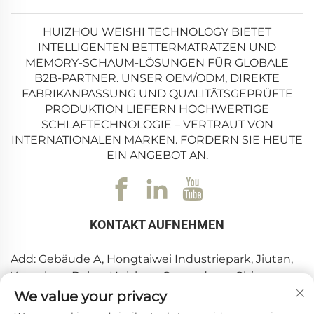
HUIZHOU WEISHI TECHNOLOGY BIETET
INTELLIGENTEN BETTERMATRATZEN UND
MEMORY-SCHAUM-LÖSUNGEN FÜR GLOBALE
B2B-PARTNER. UNSER OEM/ODM, DIREKTE
FABRIKANPASSUNG UND QUALITÄTSGEPRÜFTE
PRODUKTION LIEFERN HOCHWERTIGE
SCHLAFTECHNOLOGIE – VERTRAUT VON
INTERNATIONALEN MARKEN. FORDERN SIE HEUTE
EIN ANGEBOT AN.
KONTAKT AUFNEHMEN
Add: Gebäude A, Hongtaiwei Industriepark, Jiutan,
Yuanzhou, Boluo, Huizhou, Guangdong, China
We value your privacy
E-Mail:
[email protected]