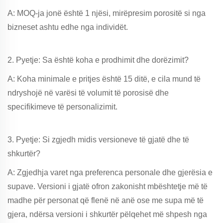
A: MOQ-ja jonë është 1 njësi, mirëpresim porositë si nga
bizneset ashtu edhe nga individët.
2. Pyetje: Sa është koha e prodhimit dhe dorëzimit?
A: Koha minimale e pritjes është 15 ditë, e cila mund të
ndryshojë në varësi të volumit të porosisë dhe
specifikimeve të personalizimit.
3. Pyetje: Si zgjedh midis versioneve të gjatë dhe të
shkurtër?
A: Zgjedhja varet nga preferenca personale dhe gjerësia e
supave. Versioni i gjatë ofron zakonisht mbështetje më të
madhe për personat që flenë në anë ose me supa më të
gjera, ndërsa versioni i shkurtër pëlqehet më shpesh nga