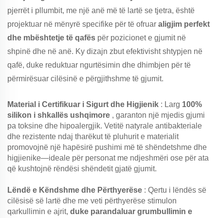
pjerrët i pllumbit, me një anë më të lartë se tjetra, është
projektuar në mënyrë specifike për të ofruar
aligjim perfekt
dhe mbështetje të qafës
për pozicionet e gjumit në
shpinë dhe në anë. Ky dizajn zbut efektivisht shtypjen në
qafë, duke reduktuar ngurtësimin dhe dhimbjen për të
përmirësuar cilësinë e përgjithshme të gjumit.
Material i Certifikuar i Sigurt dhe Higjienik
: Larg
100%
silikon i shkallës ushqimore
, garanton një mjedis gjumi
pa toksine dhe hipoalergjik. Vetitë natyrale antibakteriale
dhe rezistente ndaj tharëkut të pluhurit e materialit
promovojnë një hapësirë pushimi më të shëndetshme dhe
higjienike—ideale për personat me ndjeshmëri ose për ata
që kushtojnë rëndësi shëndetit gjatë gjumit.
Lëndë e Këndshme dhe Përthyerëse
: Qertu i lëndës së
cilësisë së lartë dhe me veti përthyerëse stimulon
qarkullimin e ajrit,
duke parandaluar grumbullimin e