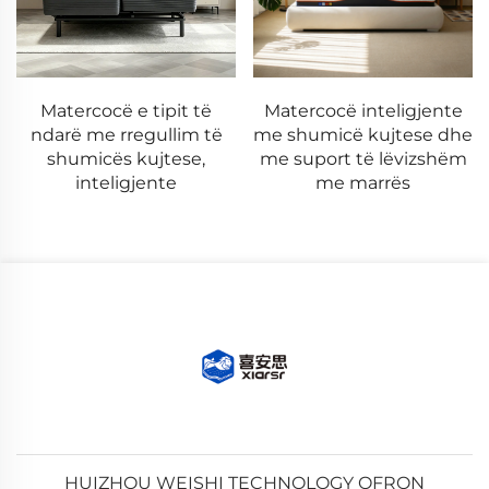
Matercocë e tipit të
Matercocë inteligjente
ndarë me rregullim të
me shumicë kujtese dhe
shumicës kujtese,
me suport të lëvizshëm
inteligjente
me marrës
HUIZHOU WEISHI TECHNOLOGY OFRON