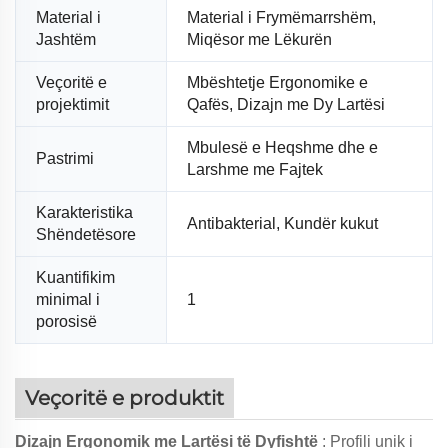
Material i
Material i Frymëmarrshëm,
Jashtëm
Miqësor me Lëkurën
Veçoritë e
Mbështetje Ergonomike e
projektimit
Qafës, Dizajn me Dy Lartësi
Mbulesë e Heqshme dhe e
Pastrimi
Larshme me Fajtek
Karakteristika
Antibakterial, Kundër kukut
Shëndetësore
Kuantifikim
minimal i
1
porosisë
Veçoritë e produktit
Dizajn Ergonomik me Lartësi të Dyfishtë
: Profili unik i