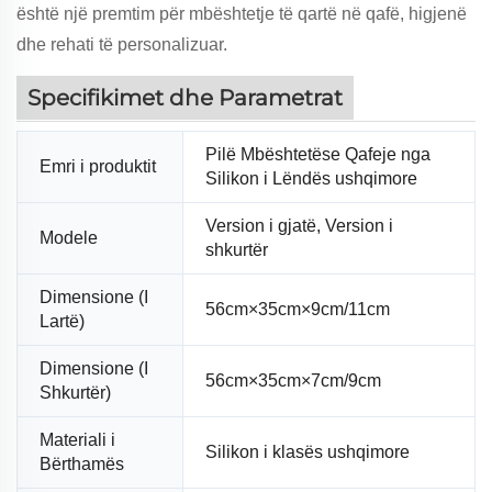
është një premtim për mbështetje të qartë në qafë, higjenë
dhe rehati të personalizuar.
Specifikimet dhe Parametrat
Pilë Mbështetëse Qafeje nga
Emri i produktit
Silikon i Lëndës ushqimore
Version i gjatë, Version i
Modele
shkurtër
Dimensione (I
56cm×35cm×9cm/11cm
Lartë)
Dimensione (I
56cm×35cm×7cm/9cm
Shkurtër)
Materiali i
Silikon i klasës ushqimore
Bërthamës