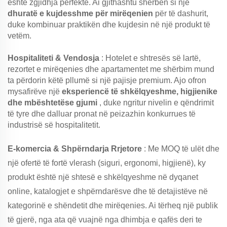
është zgjidhja perfekte. Ai gjithashtu shërben si një
dhuratë e kujdesshme për mirëqenien
për të dashurit,
duke kombinuar praktikën dhe kujdesin në një produkt të
vetëm.
Hospitaliteti & Vendosja
: Hotelet e shtresës së lartë,
rezortet e mirëqenies dhe apartamentet me shërbim mund
ta përdorin këtë pllumë si një pajisje premium. Ajo ofron
mysafirëve një
eksperiencë të shkëlqyeshme, higjienike
dhe mbështetëse gjumi
, duke ngritur nivelin e qëndrimit
të tyre dhe dalluar pronat në peizazhin konkurrues të
industrisë së hospitalitetit.
E-komercia & Shpërndarja Rrjetore
: Me MOQ të ulët dhe
një ofertë të fortë vlerash (siguri, ergonomi, higjienë), ky
produkt është një shtesë e shkëlqyeshme në dyqanet
online, katalogjet e shpërndarësve dhe të detajistëve në
kategorinë e shëndetit dhe mirëqenies. Ai tërheq një publik
të gjerë, nga ata që vuajnë nga dhimbja e qafës deri te