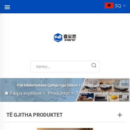
SQ
Pilë Mbështetëse Qafeje nga Silikon i Lëndës ushqimore
Faqja kryesore
>
Produktet
>
Trave
>
Pilë Mbështetëse Qafeje nga Silikon i Lëndës ushqimore
TË GJITHA PRODUKTET