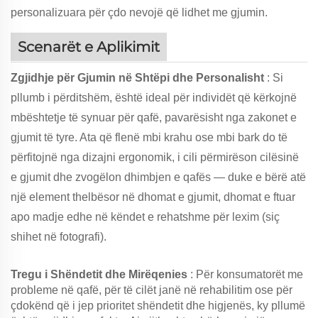
personalizuara për çdo nevojë që lidhet me gjumin.
Scenarët e Aplikimit
Zgjidhje për Gjumin në Shtëpi dhe Personalisht
: Si
pllumb i përditshëm, është ideal për individët që kërkojnë
mbështetje të synuar për qafë, pavarësisht nga zakonet e
gjumit të tyre. Ata që flenë mbi krahu ose mbi bark do të
përfitojnë nga dizajni ergonomik, i cili përmirëson cilësinë
e gjumit dhe zvogëlon dhimbjen e qafës — duke e bërë atë
një element thelbësor në dhomat e gjumit, dhomat e ftuar
apo madje edhe në këndet e rehatshme për lexim (siç
shihet në fotografi).
Tregu i Shëndetit dhe Mirëqenies
: Për konsumatorët me
probleme në qafë, për të cilët janë në rehabilitim ose për
çdokënd që i jep prioritet shëndetit dhe higjenës, ky pllumë