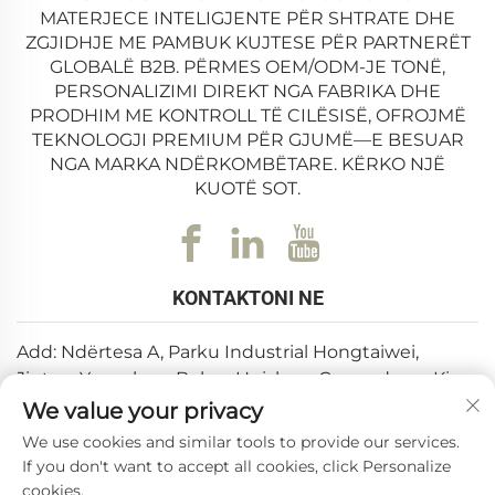
MATERJECE INTELIGJENTE PËR SHTRATE DHE
ZGJIDHJE ME PAMBUK KUJTESE PËR PARTNERËT
GLOBALË B2B. PËRMES OEM/ODM-JE TONË,
PERSONALIZIMI DIREKT NGA FABRIKA DHE
PRODHIM ME KONTROLL TË CILËSISË, OFROJMË
TEKNOLOGJI PREMIUM PËR GJUMË—E BESUAR
NGA MARKA NDËRKOMBËTARE. KËRKO NJË
KUOTË SOT.
KONTAKTONI NE
Add: Ndërtesa A, Parku Industrial Hongtaiwei,
Jiutan, Yuanzhou, Boluo, Huizhou, Guangdong, Kina
We value your privacy
Email:
[email protected]
We use cookies and similar tools to provide our services.
Tel:
+86-0752-6688646
If you don't want to accept all cookies, click Personalize
cookies.