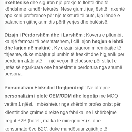
nxehtësisë
dhe siguron një prekje të ftohtë dhe të
këndshme kundër lëkurës. Nëse gjumti juaj është i nxehtë
apo keni preferencë për një teksturë të butë, kjo lëndë e
balancion gjithçka midis përthyerjes dhe butësisë.
Dizajn i Përdorshëm dhe i Larshëm
: Kovera e pllumbit
ka një fermoar të përshtatshëm, i cili lejon
heqjen e lehtë
dhe larjen në makinë
. Ky dizajn siguron mirëmbajtje të
thjeshtë, duke mbajtur pllumbin të freskët dhe higjenik për
përdorim afatgjatë — një veçori thelbësore për stiljet e
jetës së ngarkuara ose hapësirat e përdorura nga shumë
persona.
Personalizim Fleksibël Drejtpërdrejt
: Ne ofrojmë
personalizim i plotë OEM/ODM dhe logotip
me MOQ
vetëm 1 njësi. I mbështetur nga shërbim profesionist për
klientët dhe çmime direkte nga fabrika, ne i shërbejmë
tregut B2B (hoteli, marka të mirëqenies) si dhe
konsumatorëve B2C, duke mundësuar zgjidhje të