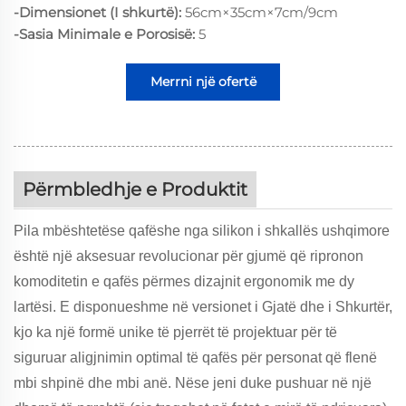
-Dimensionet (I shkurtë):
56cm×35cm×7cm/9cm
-Sasia Minimale e Porosisë:
5
Merrni një ofertë
Përmbledhje e Produktit
Pila mbështetëse qafëshe nga silikon i shkallës ushqimore
është një aksesuar revolucionar për gjumë që ripronon
komoditetin e qafës përmes dizajnit ergonomik me dy
lartësi. E disponueshme në versionet i Gjatë dhe i Shkurtër,
kjo ka një formë unike të pjerrët të projektuar për të
siguruar aligjnimin optimal të qafës për personat që flenë
mbi shpinë dhe mbi anë. Nëse jeni duke pushuar në një