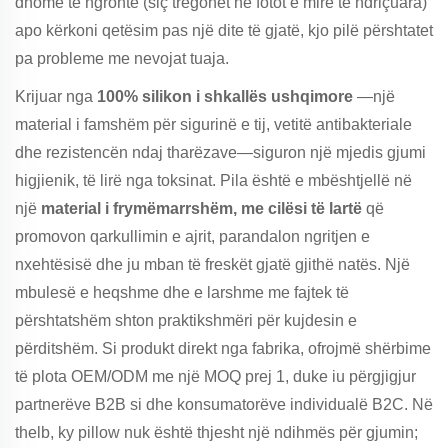
dhomë të ngrohtë (siç tregohet në fotot e mirë të ndriçuara)
apo kërkoni qetësim pas një dite të gjatë, kjo pilë përshtatet
pa probleme me nevojat tuaja.
Krijuar nga
100% silikon i shkallës ushqimore
—një
material i famshëm për sigurinë e tij, vetitë antibakteriale
dhe rezistencën ndaj tharëzave—siguron një mjedis gjumi
higjienik, të lirë nga toksinat. Pila është e mbështjellë në
një
material i frymëmarrshëm, me cilësi të lartë
që
promovon qarkullimin e ajrit, parandalon ngritjen e
nxehtësisë dhe ju mban të freskët gjatë gjithë natës. Një
mbulesë e heqshme dhe e larshme me fajtek të
përshtatshëm shton praktikshmëri për kujdesin e
përditshëm. Si produkt direkt nga fabrika, ofrojmë shërbime
të plota OEM/ODM me një MOQ prej 1, duke iu përgjigjur
partnerëve B2B si dhe konsumatorëve individualë B2C. Në
thelb, ky pillow nuk është thjesht një ndihmës për gjumin;