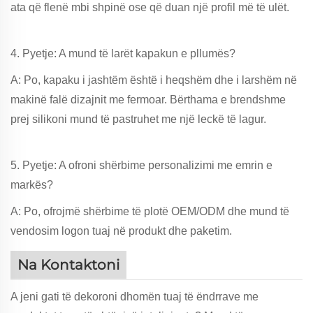
ata që flenë mbi shpinë ose që duan një profil më të ulët.
4. Pyetje: A mund të larët kapakun e pllumës?
A: Po, kapaku i jashtëm është i heqshëm dhe i larshëm në
makinë falë dizajnit me fermoar. Bërthama e brendshme
prej silikoni mund të pastruhet me një leckë të lagur.
5. Pyetje: A ofroni shërbime personalizimi me emrin e
markës?
A: Po, ofrojmë shërbime të plotë OEM/ODM dhe mund të
vendosim logon tuaj në produkt dhe paketim.
Na Kontaktoni
A jeni gati të dekoroni dhomën tuaj të ëndrrave me