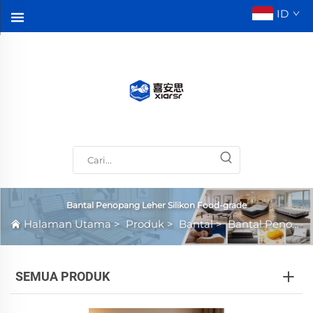
ID
Bantal Penopang Leher Silikon Food-grade
Halaman Utama
>
Produk
>
Bantal
>
Bantal Penopang Leher Silikon Food-grade
SEMUA PRODUK