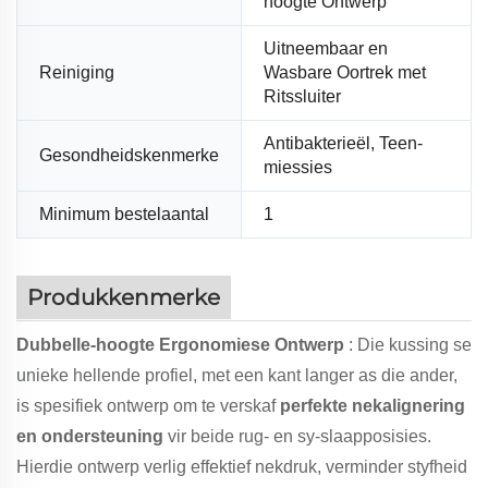
hoogte Ontwerp
Uitneembaar en
Reiniging
Wasbare Oortrek met
Ritssluiter
Antibakterieël, Teen-
Gesondheidskenmerke
miessies
Minimum bestelaantal
1
Produkkenmerke
Dubbelle-hoogte Ergonomiese Ontwerp
: Die kussing se
unieke hellende profiel, met een kant langer as die ander,
is spesifiek ontwerp om te verskaf
perfekte nekalignering
en ondersteuning
vir beide rug- en sy-slaapposisies.
Hierdie ontwerp verlig effektief nekdruk, verminder styfheid