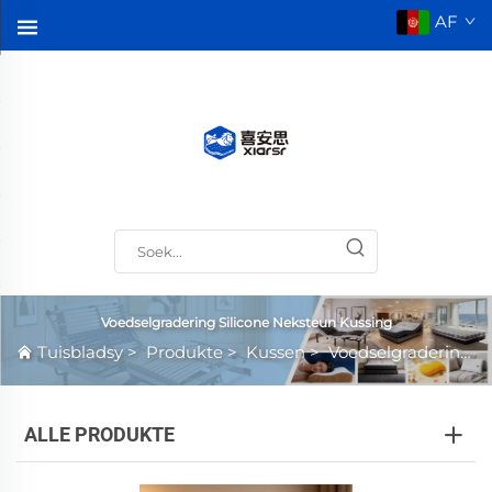
AF
Voedselgradering Silicone Neksteun Kussing
Tuisbladsy
>
Produkte
>
Kussen
>
Voedselgradering Silicone Neksteun Kussing
ALLE PRODUKTE