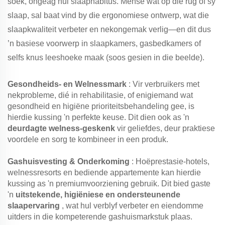
soek, ongeag hul slaaphabitus. Mense wat op die rug of sy
slaap, sal baat vind by die ergonomiese ontwerp, wat die
slaapkwaliteit verbeter en nekongemak verlig—en dit dus
’n basiese voorwerp in slaapkamers, gasbedkamers of
selfs knus leeshoeke maak (soos gesien in die beelde).
Gesondheids- en Welnessmark
: Vir verbruikers met
nekprobleme, dié in rehabilitasie, of enigiemand wat
gesondheid en higiëne prioriteitsbehandeling gee, is
hierdie kussing 'n perfekte keuse. Dit dien ook as 'n
deurdagte welness-geskenk
vir geliefdes, deur praktiese
voordele en sorg te kombineer in een produk.
Gashuisvesting & Onderkoming
: Hoëprestasie-hotels,
welnessresorts en bediende appartemente kan hierdie
kussing as 'n premiumvoorziening gebruik. Dit bied gaste
'n
uitstekende, higiëniese en ondersteunende
slaapervaring
, wat hul verblyf verbeter en eiendomme
uitders in die kompeterende gashuismarkstuk plaas.