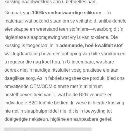
kussing naaldwiekloos aan u behoeftes aan.
Gemaak van
100% voedselwaardige silikoon
—'n
materiaal wat bekend staan om sy veiligheid, antibakteriële
eienskappe en weerstand teen stofmiere—waarborg dit 'n
higiëniese slaapomgewing wat vry is van toksiene. Die
kussing is toegedraai in 'n
ademende, hoë-kwaliteit stof
wat lugdeurlating bevorder, ophoping van hitte voorkom en
u regdeur die nag koel hou. 'n Uitneembare, wasbare
oortrek met 'n handige ritssluiter voeg praktiese eie aan
daaglikse sorg. As 'n fabrieksregstreekse produk, bied ons
omvattende OEM/ODM-dienste met 'n minimum
bestelhoeveelheid van 1, wat beide B2B-vennote en
individuele B2C-kliënte bedien. In wese is hierdie kussing
nie net 'n slaaphulpmiddel nie; dit is 'n toewyding tot
doelgerigte neksteun, higiëne en aanpasbare gerief.