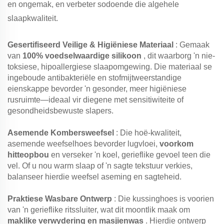
en ongemak, en verbeter sodoende die algehele
slaapkwaliteit.
Gesertifiseerd Veilige & Higiëniese Materiaal
: Gemaak
van
100% voedselwaardige silikoon
, dit waarborg 'n nie-
toksiese, hipoallergiese slaapomgewing. Die materiaal se
ingeboude antibakteriële en stofmijtweerstandige
eienskappe bevorder 'n gesonder, meer higiëniese
rusruimte—ideaal vir diegene met sensitiwiteite of
gesondheidsbewuste slapers.
Asemende Kombersweefsel
: Die hoë-kwaliteit,
asemende weefselhoes bevorder lugvloei,
voorkom
hitteopbou
en verseker 'n koel, gerieflike gevoel teen die
vel. Of u nou warm slaap of 'n sagte tekstuur verkies,
balanseer hierdie weefsel aseming en sagteheid.
Praktiese Wasbare Ontwerp
: Die kussinghoes is voorien
van 'n gerieflike ritssluiter, wat dit moontlik maak om
maklike verwydering en masjienwas
. Hierdie ontwerp