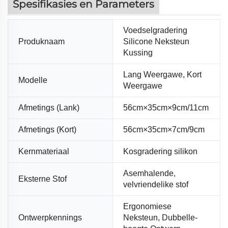
Spesifikasies en Parameters
Voedselgradering
Produknaam
Silicone Neksteun
Kussing
Lang Weergawe, Kort
Modelle
Weergawe
Afmetings (Lank)
56cm×35cm×9cm/11cm
Afmetings (Kort)
56cm×35cm×7cm/9cm
Kernmateriaal
Kosgradering silikon
Asemhalende,
Eksterne Stof
velvriendelike stof
Ergonomiese
Ontwerpkennings
Neksteun, Dubbelle-