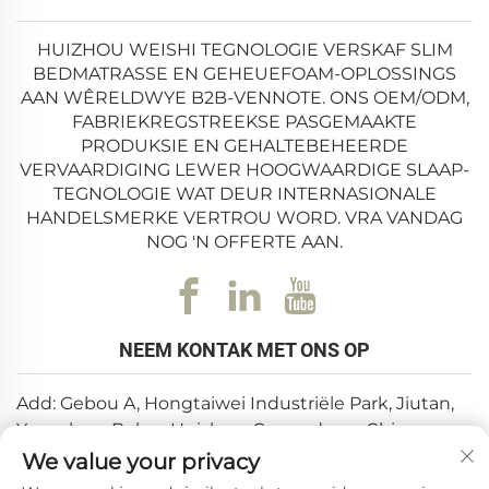
HUIZHOU WEISHI TEGNOLOGIE VERSKAF SLIM
BEDMATRASSE EN GEHEUEFOAM-OPLOSSINGS
AAN WÊRELDWYE B2B-VENNOTE. ONS OEM/ODM,
FABRIEKREGSTREEKSE PASGEMAAKTE
PRODUKSIE EN GEHALTEBEHEERDE
VERVAARDIGING LEWER HOOGWAARDIGE SLAAP-
TEGNOLOGIE WAT DEUR INTERNASIONALE
HANDELSMERKE VERTROU WORD. VRA VANDAG
NOG 'N OFFERTE AAN.
NEEM KONTAK MET ONS OP
Add: Gebou A, Hongtaiwei Industriële Park, Jiutan,
Yuanzhou, Boluo, Huizhou, Guangdong, China
We value your privacy
E-pos:
[email protected]