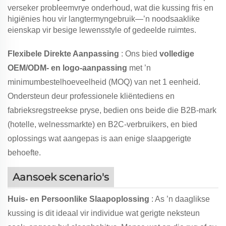
verseker probleemvrye onderhoud, wat die kussing fris en
higiënies hou vir langtermyngebruik—’n noodsaaklike
eienskap vir besige lewensstyle of gedeelde ruimtes.
Flexibele Direkte Aanpassing
: Ons bied
volledige
OEM/ODM- en logo-aanpassing
met ’n
minimumbestelhoeveelheid (MOQ) van net 1 eenheid.
Ondersteun deur professionele kliëntediens en
fabrieksregstreekse pryse, bedien ons beide die B2B-mark
(hotelle, welnessmarkte) en B2C-verbruikers, en bied
oplossings wat aangepas is aan enige slaapgerigte
behoefte.
Aansoek scenario's
Huis- en Persoonlike Slaapoplossing
: As ’n daaglikse
kussing is dit ideaal vir individue wat gerigte neksteun