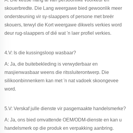
skouerbredte. Die Lang weergawe bied gewoonlik meer
ondersteuning vir sy-slaappers of persone met breër
skouers, terwyl die Kort weergawe dikwels verkies word
deur rug-slaappers of dié wat 'n laer profiel verkies.
4.V: Is die kussingsloop wasbaar?
A: Ja, die buitebekleding is verwyderbaar en
masjienwasbaar weens die ritssluiterontwerp. Die
silikoonbinnenkern kan met 'n nat vadoek skoongevee
word.
5.V: Verskaf julle dienste vir pasgemaakte handelsmerke?
A: Ja, ons bied omvattende OEM/ODM-dienste en kan u
handelsmerk op die produk en verpakking aanbring.