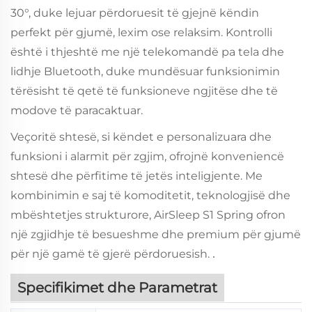
30°, duke lejuar përdoruesit të gjejnë këndin
perfekt për gjumë, lexim ose relaksim. Kontrolli
është i thjeshtë me një telekomandë pa tela dhe
lidhje Bluetooth, duke mundësuar funksionimin
tërësisht të qetë të funksioneve ngjitëse dhe të
modove të paracaktuar.
Veçoritë shtesë, si këndet e personalizuara dhe
funksioni i alarmit për zgjim, ofrojnë konveniencë
shtesë dhe përfitime të jetës inteligjente. Me
kombinimin e saj të komoditetit, teknologjisë dhe
mbështetjes strukturore, AirSleep S1 Spring ofron
një zgjidhje të besueshme dhe premium për gjumë
për një gamë të gjerë përdoruesish.
.
Specifikimet dhe Parametrat