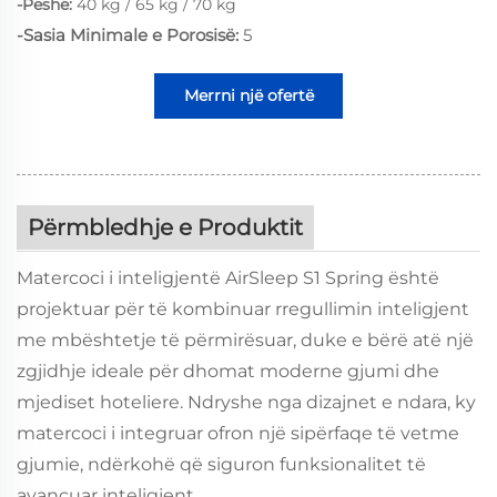
-Peshë:
40 kg / 65 kg / 70 kg
-Sasia Minimale e Porosisë:
5
Merrni një ofertë
Përmbledhje e Produktit
Matercoci i inteligjentë AirSleep S1 Spring është
projektuar për të kombinuar rregullimin inteligjent
me mbështetje të përmirësuar, duke e bërë atë një
zgjidhje ideale për dhomat moderne gjumi dhe
mjediset hoteliere. Ndryshe nga dizajnet e ndara, ky
matercoci i integruar ofron një sipërfaqe të vetme
gjumie, ndërkohë që siguron funksionalitet të
avancuar inteligjent.