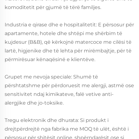
komoditetit për gjumë të tërë familjes.
Industria e qirase dhe e hospitalitetit: E përsosur për
apartamente, hotele dhe shtëpi me shërbim të
kujdesur (B&B), që kërkojnë matercoce me cilësi të
lartë, higjenike dhe të lehta për mirëmbajtje, për të
përmirësuar kënaqësinë e klientëve.
Grupet me nevoja speciale: Shumë të
përshtatshme për përdoruesit me alergji, astmë ose
sensitivitet ndaj kimikateve, falë vetive anti-
alergjike dhe jo-toksike.
Tregu elektronik dhe dhurata: Si produkt i
drejtpërdrejtë nga fabrika me MOQ të ulët, është i
përsosur për shitësit online, shpërndarësit ose si