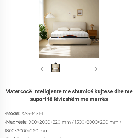
Matercocë inteligjente me shumicë kujtese dhe me
suport të lëvizshëm me marrës
-Model:
XAS-MS1-1
-Madhësia:
900×2000×220 mm / 1500×2000×260 mm /
1800×2000×260 mm