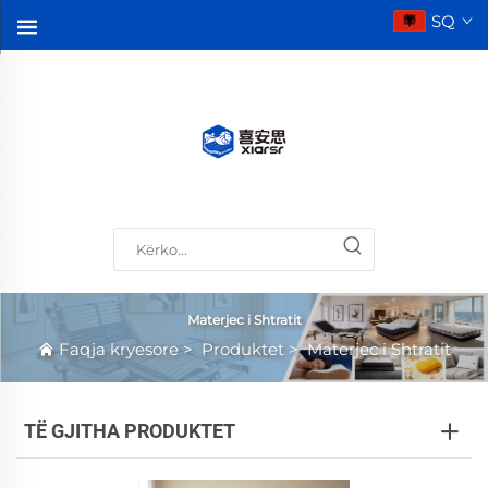
SQ
Materjec i Shtratit
Faqja kryesore
>
Produktet
>
Materjec i Shtratit
TË GJITHA PRODUKTET