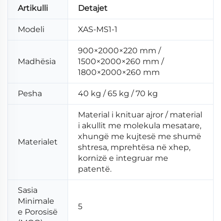
Artikulli
Detajet
Modeli
XAS-MS1-1
900×2000×220 mm /
Madhësia
1500×2000×260 mm /
1800×2000×260 mm
Pesha
40 kg / 65 kg / 70 kg
Material i knituar ajror / material
i akullit me molekula mesatare,
xhungë me kujtesë me shumë
Materialet
shtresa, mprehtësa në xhep,
kornizë e integruar me
patentë.
Sasia
Minimale
5
e Porosisë