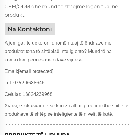
OEM/ODM dhe mund të shtojmë logon tuaj në
produkt.
Na Kontaktoni
A jeni gati të dekoroni dhomën tuaj të ëndrrave me
produktet tona të shtëpisë inteligjente? Mund të na
kontaktoni përmes metodave vijuese:
Email:
[email protected]
Tel: 0752-6688646
Celular: 13824239968
Xiarsr, e fokusuar në kërkim-zhvillim, prodhim dhe shitje të
produkteve të shtëpisë inteligjente të nivelit të lartë.