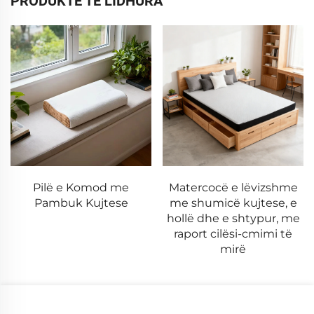
PRODUKTE TË LIDHURA
Matercocë e lëvizshme
Pulver mbështetës me
me shumicë kujtese, e
formë fluturimi me
hollë dhe e shtypur, me
permeabilitet të mirë
raport cilësi-cmimi të
mirë