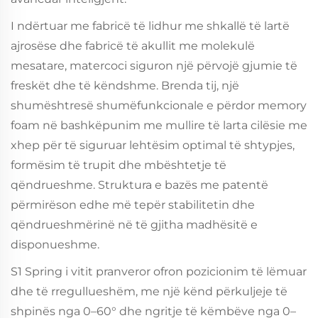
I ndërtuar me fabricë të lidhur me shkallë të lartë
ajrosëse dhe fabricë të akullit me molekulë
mesatare, matercoci siguron një përvojë gjumie të
freskët dhe të këndshme. Brenda tij, një
shumështresë shumëfunkcionale e përdor memory
foam në bashkëpunim me mullire të larta cilësie me
xhep për të siguruar lehtësim optimal të shtypjes,
formësim të trupit dhe mbështetje të
qëndrueshme. Struktura e bazës me patentë
përmirëson edhe më tepër stabilitetin dhe
qëndrueshmërinë në të gjitha madhësitë e
disponueshme.
S1 Spring i vitit pranveror ofron pozicionim të lëmuar
dhe të rregullueshëm, me një kënd përkuljeje të
shpinës nga 0–60° dhe ngritje të këmbëve nga 0–