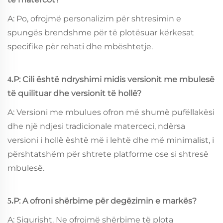
A: Po, ofrojmë personalizim për shtresimin e
spungës brendshme për të plotësuar kërkesat
specifike për rehati dhe mbështetje.
P: Cili është ndryshimi midis versionit me mbulesë
4.
të quilituar dhe versionit të hollë?
A: Versioni me mbulues ofron më shumë pufëllakësi
dhe një ndjesi tradicionale materceci, ndërsa
versioni i hollë është më i lehtë dhe më minimalist, i
përshtatshëm për shtrete platforme ose si shtresë
mbulesë.
P: A ofroni shërbime për degëzimin e markës?
5.
A: Sigurisht. Ne ofrojmë shërbime të plota