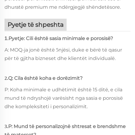
dhuratë premium me ndërgjegjë shëndetësore.
Pyetje të shpeshta
Pyetje: Cili është sasia minimale e porosisë?
1.
A: MOQ-ja jonë është
njësi, duke e bërë të qasur
5
për të gjitha bizneset dhe klientët individualë.
Q: Cila është koha e dorëzimit?
2.
P: Koha minimale e udhëtimit është 15 ditë, e cila
mund të ndryshojë varësisht nga sasia e porosisë
dhe kompleksiteti i personalizimit.
P: Mund të personalizojnë shtresat e brendshme
3.
të matercot?