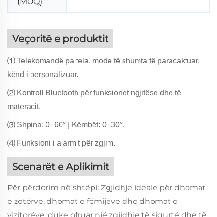
(MOQ)
Veçoritë e produktit
⑴ Telekomandë pa tela, mode të shumta të paracaktuar,
kënd i personalizuar.
⑵ Kontroll Bluetooth për funksionet ngjitëse dhe të
materacit.
⑶ Shpina: 0–60° | Këmbët: 0–30°.
⑷ Funksioni i alarmit për zgjim.
Scenarët e Aplikimit
Për përdorim në shtëpi: Zgjidhje ideale për dhomat
e zotërve, dhomat e fëmijëve dhe dhomat e
vizitorëve, duke ofruar një zgjidhje të sigurtë dhe të