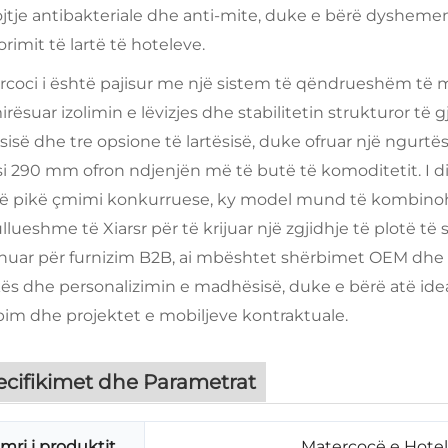
jtje antibakteriale dhe anti-mite, duke e bërë dysheme
rimit të lartë të hoteleve.
rcoci i është pajisur me një sistem të qëndrueshëm të m
rësuar izolimin e lëvizjes dhe stabilitetin strukturor të 
sisë dhe tre opsione të lartësisë, duke ofruar një ngurtë
si 290 mm ofron ndjenjën më të butë të komoditetit. I d
jë pikë çmimi konkurruese, ky model mund të kombinoh
llueshme të Xiarsr për të krijuar një zgjidhje të plotë të 
huar për furnizim B2B, ai mbështet shërbimet OEM dhe
ës dhe personalizimin e madhësisë, duke e bërë atë idea
bim dhe projektet e mobiljeve kontraktuale.
ecifikimet dhe Parametrat
mri i produktit
Matercocë e Hote