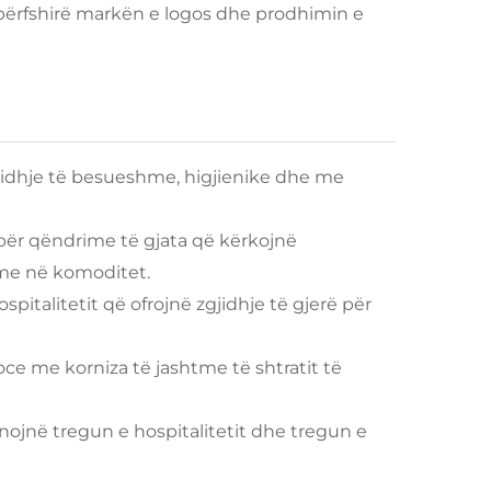
ërfshirë markën e logos dhe prodhimin e
jidhje të besueshme, higjienike dhe me
ër qëndrime të gjata që kërkojnë
e në komoditet.
pitalitetit që ofrojnë zgjidhje të gjerë për
ce me korniza të jashtme të shtratit të
jnë tregun e hospitalitetit dhe tregun e