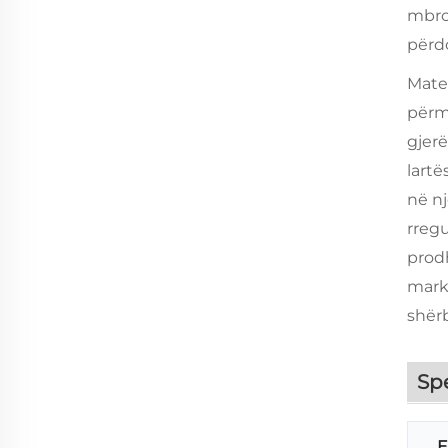
mbro
përdo
Mate
përmi
gjerë
lartë
në n
rregu
prod
mark
shër
Sp
E