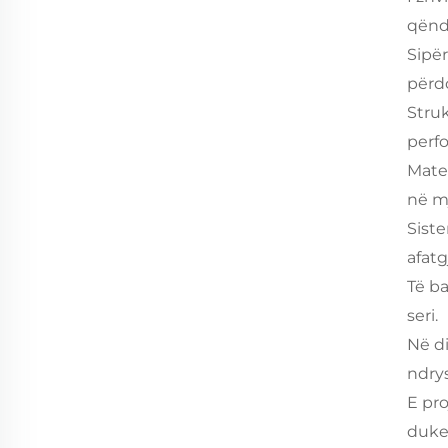
qëndr
Sipë
përd
Stru
perf
Mater
në mj
Siste
afatg
Të b
seri.
Në di
ndry
E pr
duke