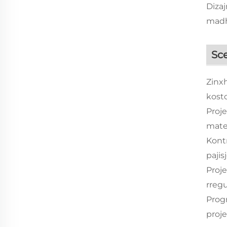
Diza
madh
Sce
Zinx
kost
Proj
mate
Kontr
paji
Proje
rreg
Prog
proje