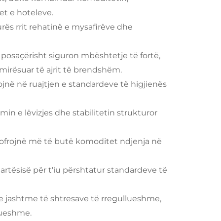
et e hoteleve.
ës rrit rehatinë e mysafirëve dhe
osaçërisht siguron mbështetje të fortë,
irësuar të ajrit të brendshëm.
ojnë në ruajtjen e standardeve të higjienës
min e lëvizjes dhe stabilitetin strukturor
 ofrojnë më të butë komoditet ndjenja në
artësisë për t'iu përshtatur standardeve të
 jashtme të shtresave të rregullueshme,
lueshme.