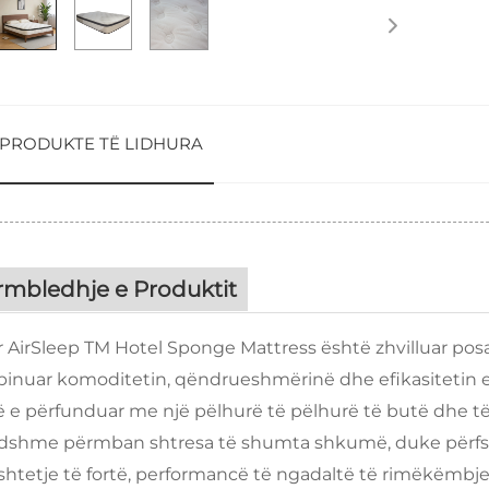
PRODUKTE TË LIDHURA
rmbledhje e Produktit
r AirSleep TM Hotel Sponge Mattress është zhvilluar posa
inuar komoditetin, qëndrueshmërinë dhe efikasitetin e k
ë e përfunduar me një pëlhurë të pëlhurë të butë dhe 
dshme përmban shtresa të shumta shkumë, duke përfshi
tetje të fortë, performancë të ngadaltë të rimëkëmbjes 