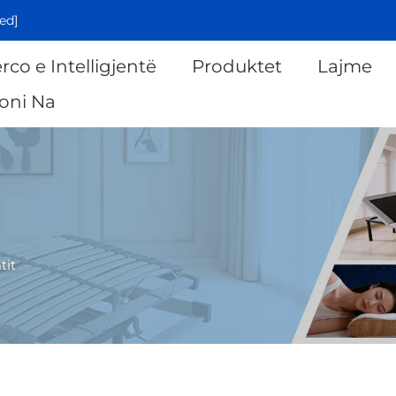
ed]
rco e Intelligjentë
Produktet
Lajme
oni Na
tit