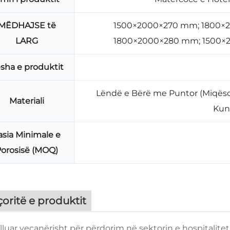
MËDHAJSE të
1500×2000×270 mm; 1800×
LARG
1800×2000×280 mm; 1500×
sha e produktit
Lëndë e Bërë me Puntor (Miqësor
Materiali
Kun
asia Minimale e
orosisë (MOQ)
oritë e produktit
illuar veçanërisht për përdorim në sektorin e hospitalit