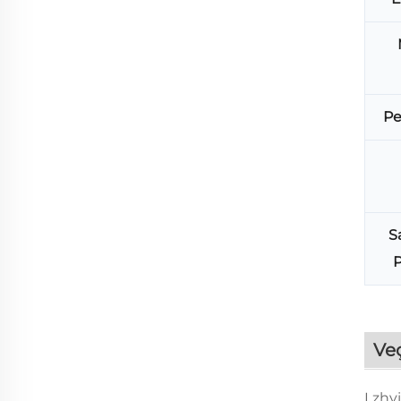
Pe
S
P
Veç
I zhv