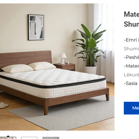
Mate
Shu
-Emri 
Shumi
-Peshë
-Mater
Lëkurë
-Sasia
Mer