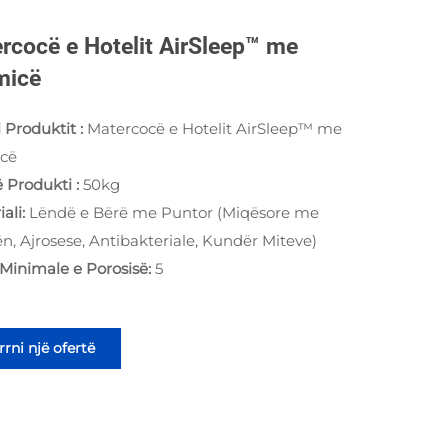
rcocë e Hotelit AirSleep™ me
micë
i Produktit :
Matercocë e Hotelit AirSleep™ me
cë
 Produkti :
50kg
iali:
Lëndë e Bërë me Puntor (Miqësore me
n, Ajrosese, Antibakteriale, Kundër Miteve)
 Minimale e Porosisë:
5
rni një ofertë