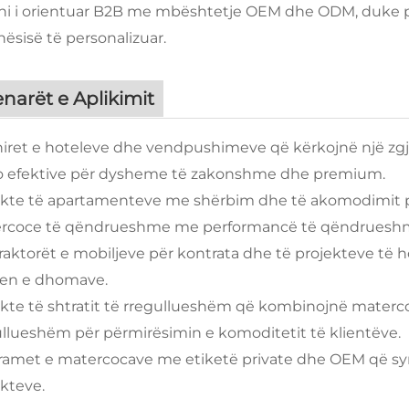
jni i orientuar B2B me mbështetje OEM dhe ODM, duke p
ësisë të personalizuar.
narët e Aplikimit
hiret e hoteleve dhe vendpushimeve që kërkojnë një zg
o efektive për dysheme të zakonshme dhe premium.
ekte të apartamenteve me shërbim dhe të akomodimit p
rcoce të qëndrueshme me performancë të qëndrueshm
aktorët e mobiljeve për kontrata dhe të projekteve të hos
sjen e dhomave.
kte të shtratit të rregullueshëm që kombinojnë materco
ullueshëm për përmirësimin e komoditetit të klientëve.
ramet e matercocave me etiketë private dhe OEM që syno
kteve.