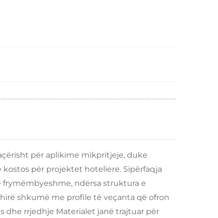
çërisht për aplikime mikpritjeje, duke
ostos për projektet hoteliere. Sipërfaqja
të frymëmbyeshme, ndërsa struktura e
rë shkumë me profile të veçanta që ofron
dhe rrjedhje Materialet janë trajtuar për