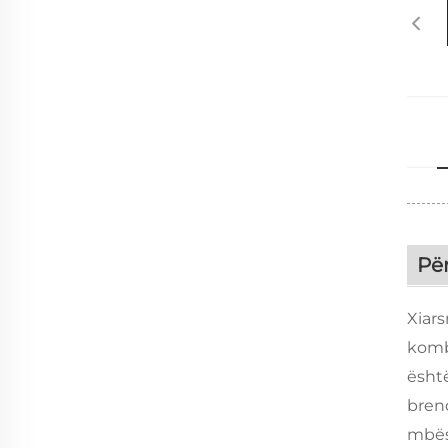
Pë
Xiars
komb
ësht
bren
mbësh