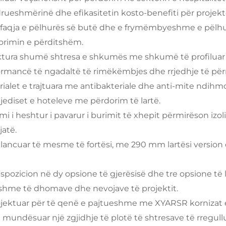
ueshmërinë dhe efikasitetin kosto-benefiti për projekt
rfaqja e pëlhurës së butë dhe e frymëmbyeshme e pëlhur
orimin e përditshëm.
ktura shumë shtresa e shkumës me shkumë të profiluar p
ormancë të ngadaltë të rimëkëmbjes dhe rrjedhje të përm
ialet e trajtuara me antibakteriale dhe anti-mite ndihm
ediset e hoteleve me përdorim të lartë.
mi i heshtur i pavarur i burimit të xhepit përmirëson izoli
jatë.
alancuar të mesme të fortësi, me 290 mm lartësi version
spozicion në dy opsione të gjerësisë dhe tre opsione të l
shme të dhomave dhe nevojave të projektit.
ojektuar për të qenë e pajtueshme me XYARSR kornizat e
 mundësuar një zgjidhje të plotë të shtresave të rregul