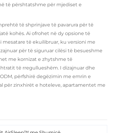
në të përshtatshme për mjediset e
prehtë të shprinjave të pavarura për të
gjatë kohës. Ai ofrohet në dy opsione të
si mesatare të ekuilibruar, ku versioni me
izajnuar për të siguruar cilësi të besueshme
et me kornizat e zhytshme të
shtratit të rregullueshëm. I dizajnuar dhe
 ODM, përfshirë degëzimin me emrin e
l për zinxhirët e hoteleve, apartamentet me
lit AirSleep™ me Shumicë