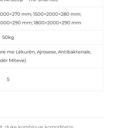
2000×270 mm; 1500×2000×280 mm;
2000×290 mm; 1800×2000×290 mm
50kg
e me Lëkurën, Ajrosese, Antibakteriale,
dër Miteve)
5
etit, duke kombinuar komoditetin,