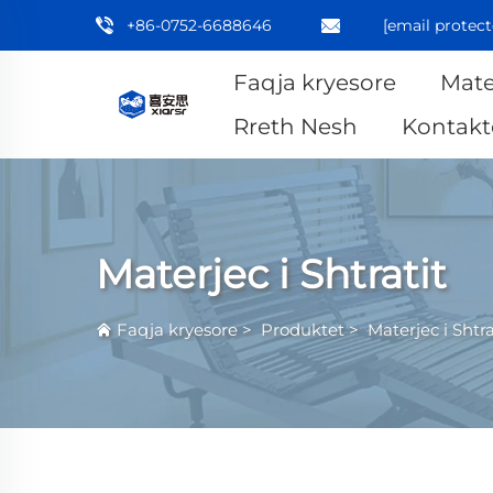
+86-0752-6688646
[email protect
Faqja kryesore
Mate
Rreth Nesh
Kontakt
Materjec i Shtratit
Faqja kryesore
>
Produktet
>
Materjec i Shtra