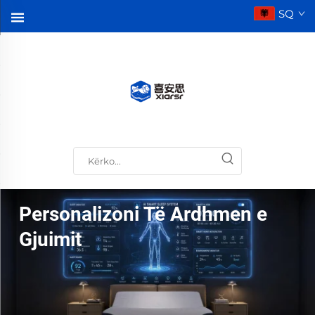
SQ
Personalizoni Të Ardhmen e
Gjuimit