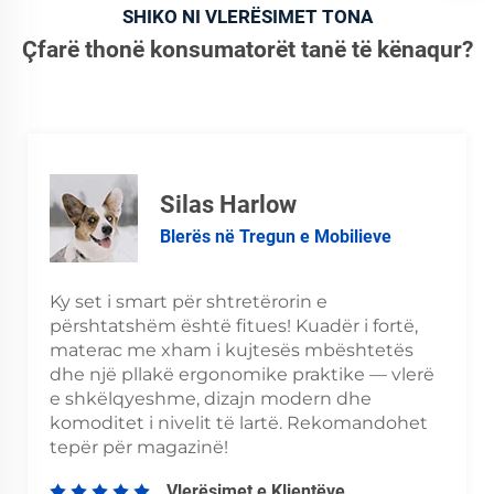
SHIKO NI VLERËSIMET TONA
Çfarë thonë konsumatorët tanë të kënaqur?
Silas Harlow
Blerës në Tregun e Mobilieve
Ky set i smart për shtretërorin e
përshtatshëm është fitues! Kuadër i fortë,
materac me xham i kujtesës mbështetës
dhe një pllakë ergonomike praktike — vlerë
e shkëlqyeshme, dizajn modern dhe
komoditet i nivelit të lartë. Rekomandohet
tepër për magazinë!
Vlerësimet e Klientëve