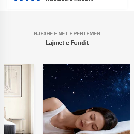
NJËSHË E NËT E PËRTËMËR
Lajmet e Fundit