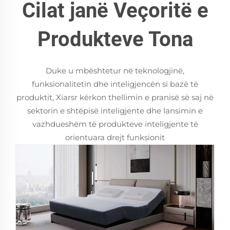
Cilat janë Veçoritë e
Produkteve Tona
Duke u mbështetur në teknologjinë,
funksionalitetin dhe inteligjencën si bazë të
produktit, Xiarsr kërkon thellimin e pranisë së saj në
sektorin e shtëpisë inteligjente dhe lansimin e
vazhdueshëm të produkteve inteligjente të
orientuara drejt funksionit