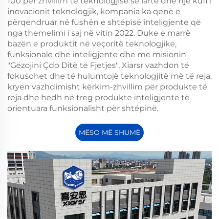
100 për zhvillim të teknologjisë së lartë dhe një kufi i
inovacionit teknologjik, kompania ka qenë e
përqendruar në fushën e shtëpisë inteligjente që
nga themelimi i saj në vitin 2022. Duke e marrë
bazën e produktit në veçoritë teknologjike,
funksionale dhe inteligjente dhe me misionin
"Gëzojini Çdo Ditë të Fjetjes", Xiarsr vazhdon të
fokusohet dhe të hulumtojë teknologjitë më të reja,
kryen vazhdimisht kërkim-zhvillim për produkte të
reja dhe hedh në treg produkte inteligjente të
orientuara funksionalisht për shtëpinë.
MËSO MË SHUMË