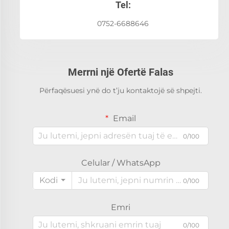
Tel:
0752-6688646
Merrni një Ofertë Falas
Përfaqësuesi ynë do t’ju kontaktojë së shpejti.
Email
0/100
Celular / WhatsApp
Kodi
0/100
Emri
0/100