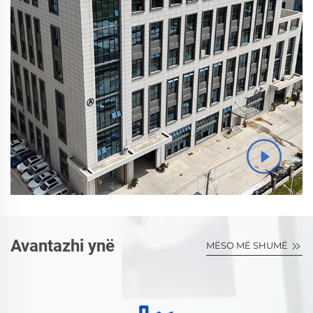
Avantazhi ynë
MËSO MË SHUMË