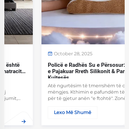
October 28, 2025
Policë e Radhës Su e Përsosur: E Vërteta
e Pajakuar Rreth Silikonit & Pambukut të
Kujtesës
Atë ngurtësim të tmerrshëm të qafës në
mëngjes. Kthimin e pafundëm të policës su
për të gjetur anën "e ftohtë". Zonën e
frustruese midis kokës dhe materces që
lënë kurrizin tuaj të papajtuar. Të gjithë jemi
Lexo Më Shumë
aty ku kemi qenë. E vërteta është, kërkimi i
një gjumi perfekt...