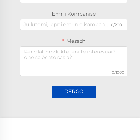
Emri i Kompanisë
0/200
Mesazh
0/1000
DËRGO