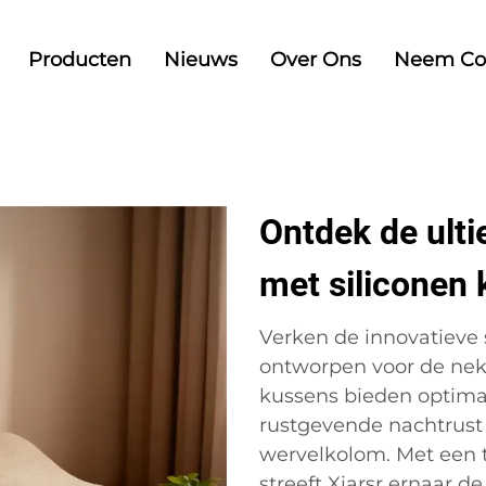
Producten
Nieuws
Over Ons
Neem Co
Ontdek de ulti
met siliconen
Verken de innovatieve s
ontworpen voor de nek
kussens bieden optima
rustgevende nachtrust 
wervelkolom. Met een t
streeft Xiarsr ernaar d