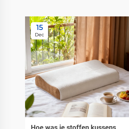
15
Dec
Hoe was je stoffen kussens