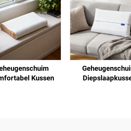
eheugenschuim
Geheugenschu
fortabel Kussen
Diepslaapkuss