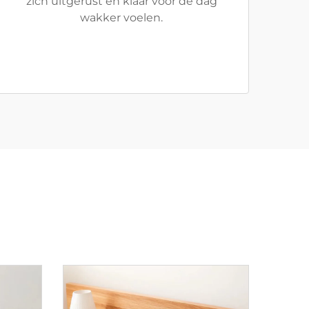
zich uitgerust en klaar voor de dag
wakker voelen.