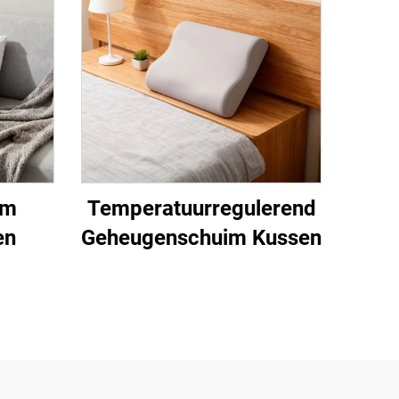
im
Temperatuurregulerend
en
Geheugenschuim Kussen