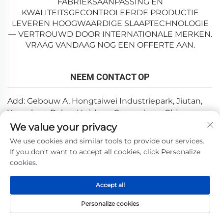
FABRIEKSAANPASSING EN
KWALITEITSGECONTROLEERDE PRODUCTIE
LEVEREN HOOGWAARDIGE SLAAPTECHNOLOGIE
— VERTROUWD DOOR INTERNATIONALE MERKEN.
VRAAG VANDAAG NOG EEN OFFERTE AAN.
NEEM CONTACT OP
Add: Gebouw A, Hongtaiwei Industriepark, Jiutan,
Yuanzhou, Boluo, Huizhou, Guangdong, China
We value your privacy
E-mail:
[email protected]
We use cookies and similar tools to provide our services.
Tel:
+86-0752-6688646
If you don't want to accept all cookies, click Personalize
cookies.
Copyright © 2025 door Huizhou Weishi Technology Co., Ltd.
Accept all
—
Privacybeleid
Personalize cookies
HOMEPAGE
PRODUCTEN
E-MAIL
TEL