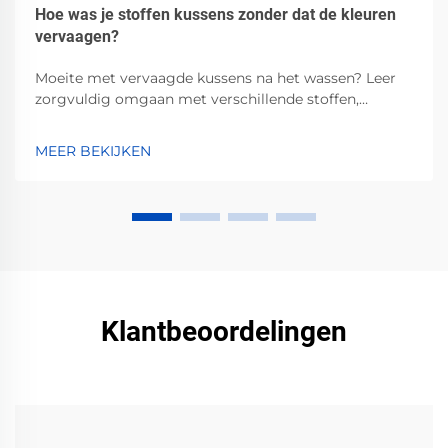
Hoe was je stoffen kussens zonder dat de kleuren
vervaagen?
Moeite met vervaagde kussens na het wassen? Leer
zorgvuldig omgaan met verschillende stoffen,
technieken met koud water, pH-neutrale
wasmiddelen en beste praktijken voor luchtdroging.
MEER BEKIJKEN
Behoud de levendige kleuren — lees nu.
Klantbeoordelingen