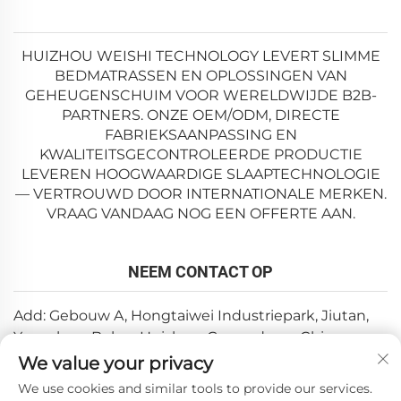
HUIZHOU WEISHI TECHNOLOGY LEVERT SLIMME
BEDMATRASSEN EN OPLOSSINGEN VAN
GEHEUGENSCHUIM VOOR WERELDWIJDE B2B-
PARTNERS. ONZE OEM/ODM, DIRECTE
FABRIEKSAANPASSING EN
KWALITEITSGECONTROLEERDE PRODUCTIE
LEVEREN HOOGWAARDIGE SLAAPTECHNOLOGIE
— VERTROUWD DOOR INTERNATIONALE MERKEN.
VRAAG VANDAAG NOG EEN OFFERTE AAN.
NEEM CONTACT OP
Add: Gebouw A, Hongtaiwei Industriepark, Jiutan,
Yuanzhou, Boluo, Huizhou, Guangdong, China
We value your privacy
E-mail:
[email protected]
We use cookies and similar tools to provide our services.
Tel:
+86-0752-6688646