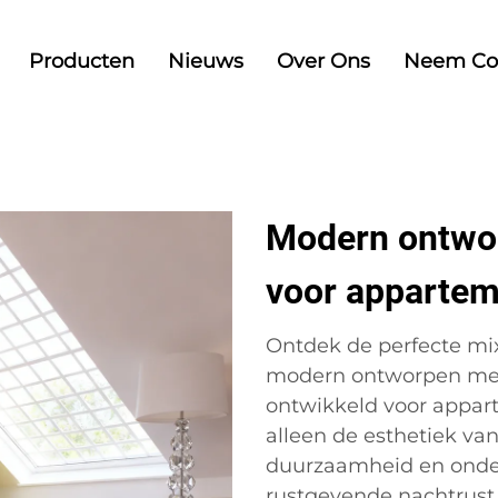
Producten
Nieuws
Over Ons
Neem Co
Modern ontwo
voor appartem
Ontdek de perfecte mix 
modern ontworpen meta
ontwikkeld voor appar
alleen de esthetiek va
duurzaamheid en onder
rustgevende nachtrust