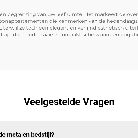
 een begrenzing van uw leefruimte. Het markeert de o
woonappartementen die kenmerken van de hedendaagse 2
erwijl ze toch een elegant en verfijnd esthetisch uiterl
ijn door oude, saaie en onpraktische woonbenodigdhe
Veelgestelde Vragen
de metalen bedstijl?