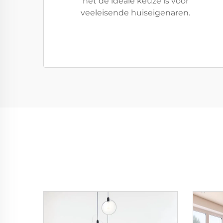
het de ideale keuze is voor
veeleisende huiseigenaren.