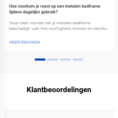
Hoe voorkom je roest op een metalen bedframe
tijdens dagelijks gebruik?
Stop roest voordat het je metalen bedframe
beschadigt. Leer hoe vochtigheid, morsen en slechte
ventilatie corrosie versnellen — en welke bewezen
stappen je kunt nemen om dit te voorkomen.
MEER BEKIJKEN
Bescherm nu jouw investering.
Klantbeoordelingen