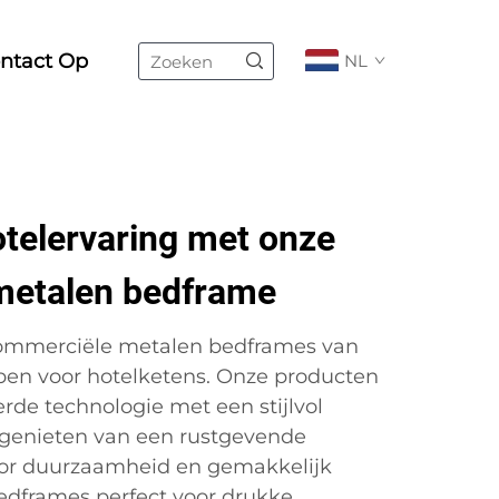
ntact Op
NL
telervaring met onze
metalen bedframe
mmerciële metalen bedframes van
rpen voor hotelketens. Onze producten
de technologie met een stijlvol
 genieten van een rustgevende
or duurzaamheid en gemakkelijk
edframes perfect voor drukke