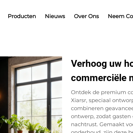
Producten
Nieuws
Over Ons
Neem Co
Verhoog uw ho
commerciële 
Ontdek de premium co
Xiarsr, speciaal ontwo
combineren geavanceer
ontwerp, zodat gasten
nachtrust. Gemaakt vo
onderhoud, zijn deze b