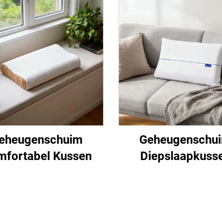
eheugenschuim
Geheugenschu
fortabel Kussen
Diepslaapkuss