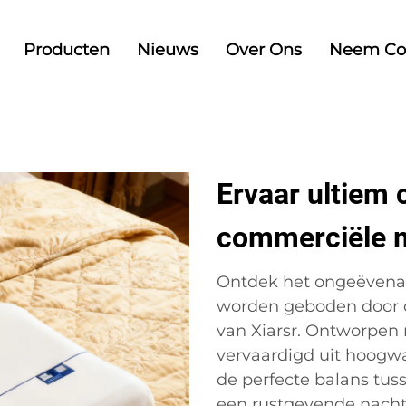
Producten
Nieuws
Over Ons
Neem Co
Ervaar ultiem 
commerciële 
Ontdek het ongeëvenaa
worden geboden door
van Xiarsr. Ontworpen
vervaardigd uit hoogwa
de perfecte balans tus
een rustgevende nachtru