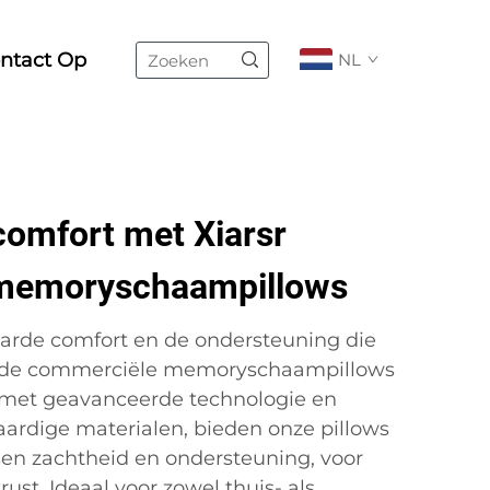
ntact Op
NL
comfort met Xiarsr
memoryschaampillows
rde comfort en de ondersteuning die
 de commerciële memoryschaampillows
 met geavanceerde technologie en
ardige materialen, bieden onze pillows
sen zachtheid en ondersteuning, voor
st. Ideaal voor zowel thuis- als