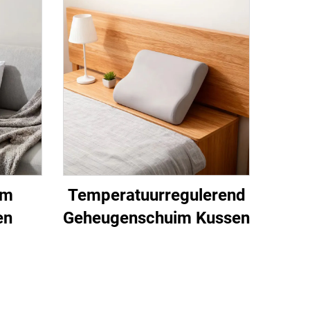
im
Temperatuurregulerend
en
Geheugenschuim Kussen