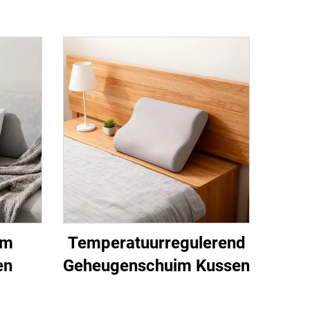
im
Temperatuurregulerend
en
Geheugenschuim Kussen