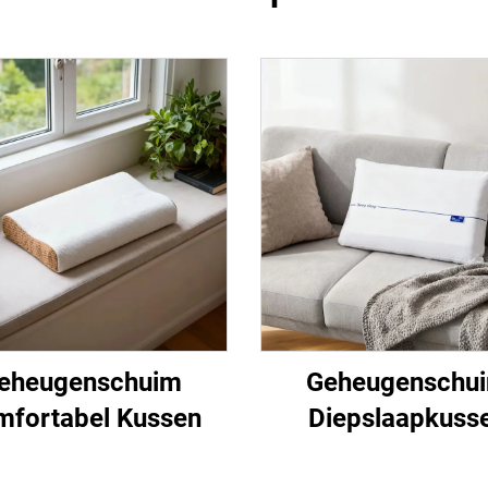
eheugenschuim
Geheugenschu
fortabel Kussen
Diepslaapkuss