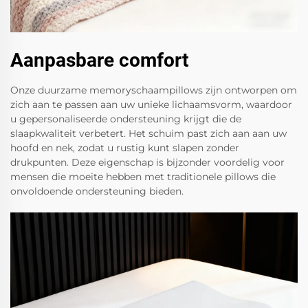
Aanpasbare comfort
Onze duurzame memoryschaampillows zijn ontworpen om
zich aan te passen aan uw unieke lichaamsvorm, waardoor
u gepersonaliseerde ondersteuning krijgt die de
slaapkwaliteit verbetert. Het schuim past zich aan aan uw
hoofd en nek, zodat u rustig kunt slapen zonder
drukpunten. Deze eigenschap is bijzonder voordelig voor
mensen die moeite hebben met traditionele pillows die
onvoldoende ondersteuning bieden.