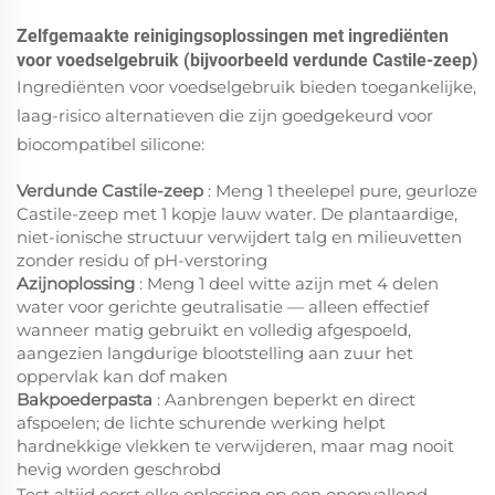
Zelfgemaakte reinigingsoplossingen met ingrediënten
voor voedselgebruik (bijvoorbeeld verdunde Castile-zeep)
Ingrediënten voor voedselgebruik bieden toegankelijke,
laag-risico alternatieven die zijn goedgekeurd voor
biocompatibel silicone:
Verdunde Castile-zeep
: Meng 1 theelepel pure, geurloze
Castile-zeep met 1 kopje lauw water. De plantaardige,
niet-ionische structuur verwijdert talg en milieuvetten
zonder residu of pH-verstoring
Azijnoplossing
: Meng 1 deel witte azijn met 4 delen
water voor gerichte geutralisatie — alleen effectief
wanneer matig gebruikt en volledig afgespoeld,
aangezien langdurige blootstelling aan zuur het
oppervlak kan dof maken
Bakpoederpasta
: Aanbrengen
beperkt
en direct
afspoelen; de lichte schurende werking helpt
hardnekkige vlekken te verwijderen, maar mag nooit
hevig worden geschrobd
Test altijd eerst elke oplossing op een onopvallend