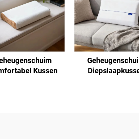
eheugenschuim
Geheugenschu
fortabel Kussen
Diepslaapkuss