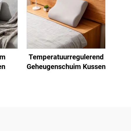
im
Temperatuurregulerend
en
Geheugenschuim Kussen