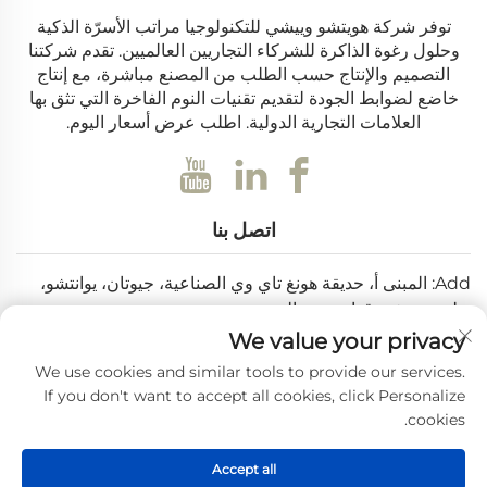
توفر شركة هويتشو وييشي للتكنولوجيا مراتب الأسرّة الذكية
وحلول رغوة الذاكرة للشركاء التجاريين العالميين. تقدم شركتنا
التصميم والإنتاج حسب الطلب من المصنع مباشرة، مع إنتاج
خاضع لضوابط الجودة لتقديم تقنيات النوم الفاخرة التي تثق بها
العلامات التجارية الدولية. اطلب عرض أسعار اليوم.
اتصل بنا
Add: المبنى أ، حديقة هونغ تاي وي الصناعية، جيوتان، يوانتشو،
بولو، هويتشو، قوانغدونغ، الصين
We value your privacy
البريد الإلكتروني:
[email protected]
We use cookies and similar tools to provide our services.
هاتف:
+86-0752-6688646
If you don't want to accept all cookies, click Personalize
cookies.
حقوق الطبع والنشر © 2025 بواسطة شركة هويتشو ويي شي للتكنولوجيا
Accept all
المحدودة. —
سياسة الخصوصية