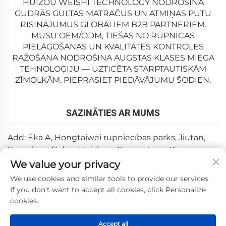
HUIZOU WEISHI TECHNOLOGY NODROŠINA
GUDRĀS GULTAS MATRAČUS UN ATMIŅAS PUTU
RISINĀJUMUS GLOBĀLIEM B2B PARTNERIEM.
MŪSU OEM/ODM, TIEŠĀS NO RŪPNĪCAS
PIELĀGOŠANAS UN KVALITĀTES KONTROLES
RAŽOŠANA NODROŠINA AUGSTAS KLASES MIEGA
TEHNOLOĢIJU — UZTICĒTA STARPTAUTISKĀM
ZĪMOLKĀM. PIEPRASIET PIEDĀVĀJUMU ŠODIEN.
SAZINĀTIES AR MUMS
Add: Ēkā A, Hongtaiwei rūpniecības parks, Jiutan,
Yuanzhou, Boluo, Huizhou, Guangdong, Ķīna
We value your privacy
E-pasts:
[email protected]
We use cookies and similar tools to provide our services.
Tālrunis:
+86-0752-6688646
If you don't want to accept all cookies, click Personalize
cookies.
Autortiesības © 2025, Huizhou Weishi Technology Co., Ltd.
Accept all