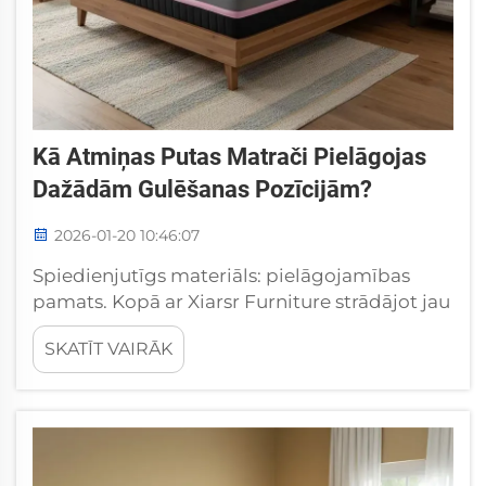
Kā Atmiņas Putas Matrači Pielāgojas
Dažādām Gulēšanas Pozīcijām?
2026-01-20 10:46:07
Spiedienjutīgs materiāls: pielāgojamības
pamats. Kopā ar Xiarsr Furniture strādājot jau
vairākus gadus, man bija iespēja personīgi
SKATĪT VAIRĀK
pārliecināties, kā atmiņas putas matrači
lieliski pielāgojas dažādām gulēšanas
pozīcijām. Tikai pirms četriem mēnešiem
pāris no Nor...