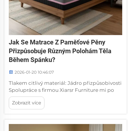
Jak Se Matrace Z Paměťové Pěny
Přizpůsobuje Různým Polohám Těla
Během Spánku?
2026-01-20 10:46:07
Tlakem citlivý materiál: Jádro přizpůsobivosti
Spolupráce s firmou Xiarsr Furniture mi po
mnoho let umožnila sledovat na vlastní oči,
Zobrazit více
jak matrace z paměťové pěny vynikají v
přizpůsobení se různým spánkovým pozicím.
Teprve před čtyřmi měsíci pár z Nor...