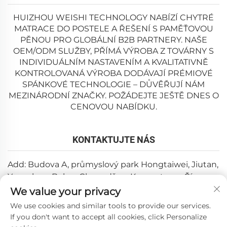
HUIZHOU WEISHI TECHNOLOGY NABÍZÍ CHYTRÉ
MATRACE DO POSTELE A ŘEŠENÍ S PAMĚŤOVOU
PĚNOU PRO GLOBÁLNÍ B2B PARTNERY. NAŠE
OEM/ODM SLUŽBY, PŘÍMÁ VÝROBA Z TOVÁRNY S
INDIVIDUÁLNÍM NASTAVENÍM A KVALITATIVNĚ
KONTROLOVANÁ VÝROBA DODÁVAJÍ PRÉMIOVÉ
SPÁNKOVÉ TECHNOLOGIE – DŮVĚŘUJÍ NÁM
MEZINÁRODNÍ ZNAČKY. POŽÁDEJTE JEŠTĚ DNES O
CENOVOU NABÍDKU.
KONTAKTUJTE NÁS
Add: Budova A, průmyslový park Hongtaiwei, Jiutan,
Yuanzhou, Boluo, Chuandžou, Kuang-tung, Čína
We value your privacy
E-mail:
[email protected]
We use cookies and similar tools to provide our services.
Tel:
+86-0752-6688646
If you don't want to accept all cookies, click Personalize