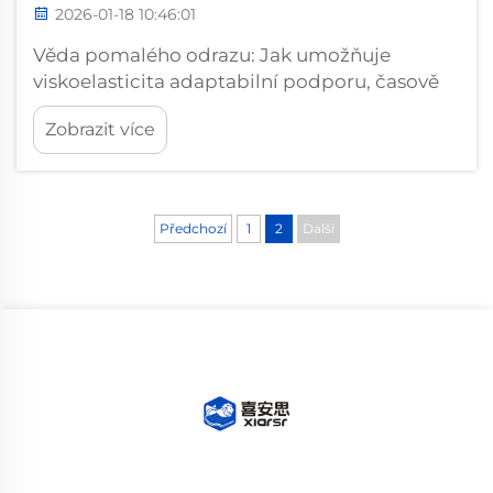
2026-01-18 10:46:01
Věda pomalého odrazu: Jak umožňuje
viskoelasticita adaptabilní podporu, časově
závislou deformaci a molekulární relaxaci
Zobrazit více
pod tělesným zatížením. Paměťová pěna a
další viskoelastické materiály reagují na tlak
svým vlastním zvláštním způsobem. Vytvářejí
odpor pružením...
Předchozí
1
2
Další