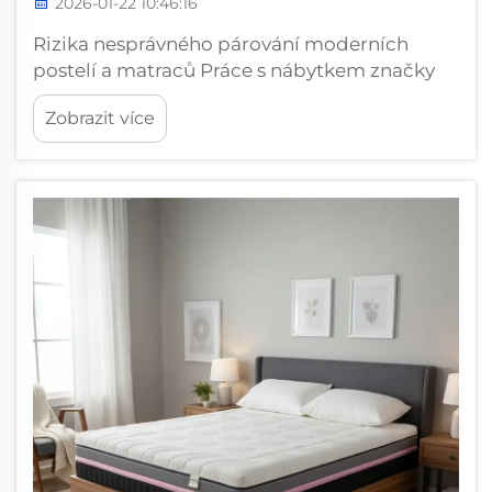
2026-01-22 10:46:16
Rizika nesprávného párování moderních
postelí a matraců Práce s nábytkem značky
Xiarsr po dobu několika let mi ukázala, že
Zobrazit více
kombinace moderní postele s
nekompatibilním matracem je zárukou
nestability. Před pouhými pěti měsíci
zákazník z Severu ...