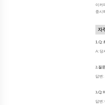
이커머
중시하
자주
Q:
1.
A: 
질문
2.
답변:
Q:
3.
답변: