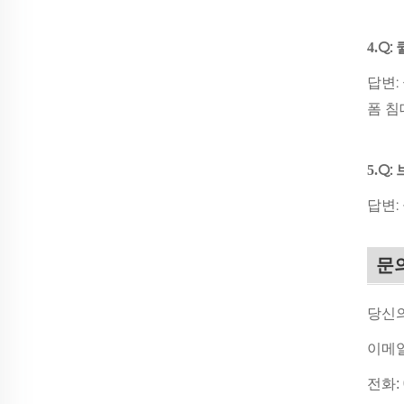
Q:
4.
답변:
폼 침
Q:
5.
답변:
문
당신의
이메
전화: 