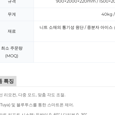
규격
900×2000×220mm / 1500×
무게
40kg /
니트 소재의 통기성 원단 / 중분자 아이스
재료
최소 주문량
(MOQ)
품 특징
선 리모컨, 다중 모드, 맞춤 각도 조절.
(Tuya) 및 블루투스를 통한 스마트폰 제어.
마트 리프트 시스템: 등받이 0–60° | 다리부 0–30°.