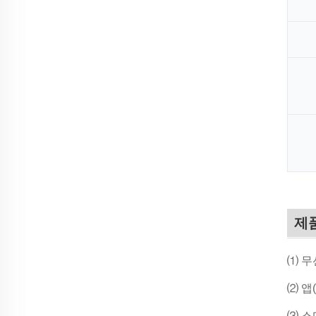
제
⑴ 무
⑵ 앱
⑶ 스