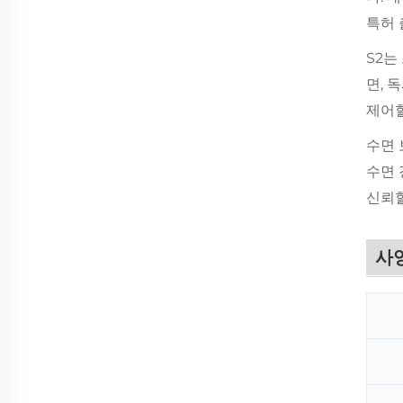
특허 
S2는
면, 
제어할
수면 
수면 
신뢰할
사양