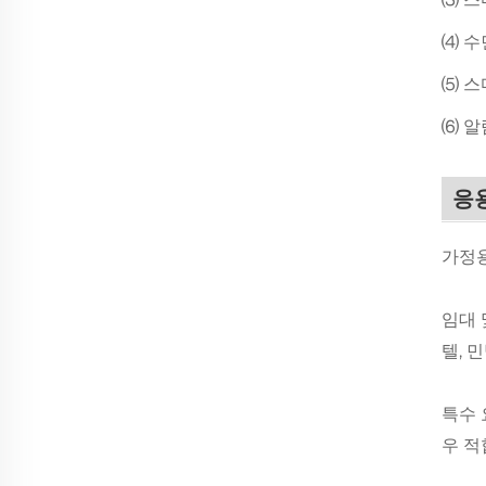
⑷ 수
⑸ 스
⑹ 알
응
가정용
임대 
텔, 
특수 
우 적