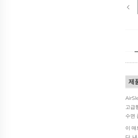
제
Air
고급형
수면 
이 매
다. 