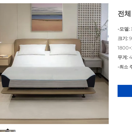
전체
-모델:
크기:
9
1800
무게:
4
-최소 