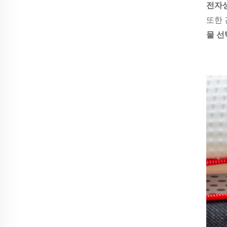
전자
또한 
물 