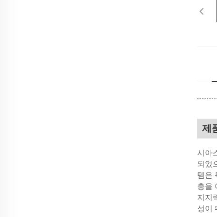
제
시아스
되었으
템은 
층을 
지지력
성이 