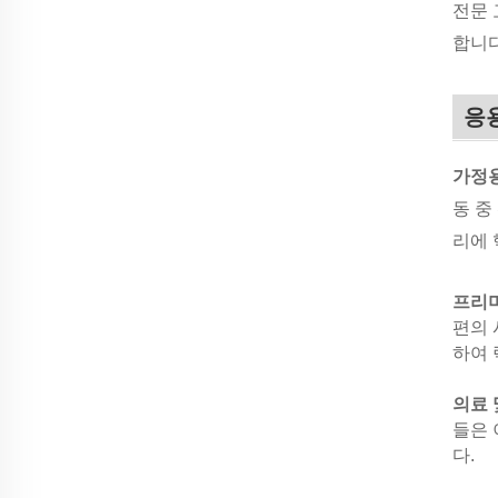
전문 
합니다
응
가정
동 중
리에 
프리
편의 
하여 
의료 
들은 
다.