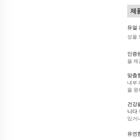
제
듀얼
성을 
인증
을 제
맞춤형
내부 
을 원
건강을
니다
있거나
유연한