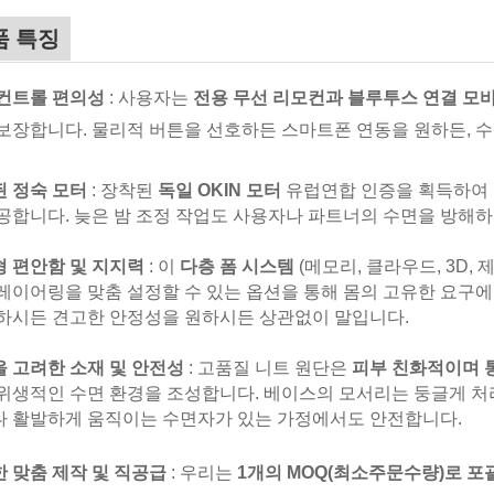
품 특징
 컨트롤 편의성
: 사용자는
전용 무선 리모컨과 블루투스 연결 모
보장합니다. 물리적 버튼을 선호하든 스마트폰 연동을 원하든, 
된 정숙 모터
: 장착된
독일 OKIN 모터
유럽연합 인증을 획득하여 
공합니다. 늦은 밤 조정 작업도 사용자나 파트너의 수면을 방해하
 편안함 및 지지력
: 이
다층 폼 시스템
(메모리, 클라우드, 3D
레이어링을 맞춤 설정할 수 있는 옵션을 통해 몸의 고유한 요구
하시든 견고한 안정성을 원하시든 상관없이 말입니다.
 고려한 소재 및 안전성
: 고품질 니트 원단은
피부 친화적이며 
위생적인 수면 환경을 조성합니다. 베이스의 모서리는 둥글게 
 활발하게 움직이는 수면자가 있는 가정에서도 안전합니다.
 맞춤 제작 및 직공급
: 우리는
1개의 MOQ(최소주문수량)로 포괄