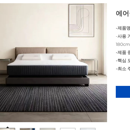
에어
-제품명
-
사용 
180c
-제품 
-핵심 
-최소 