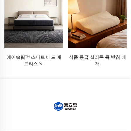
에어슬립™ 스마트 베드 매
식품 등급 실리콘 목 받침 베
트리스 S1
개