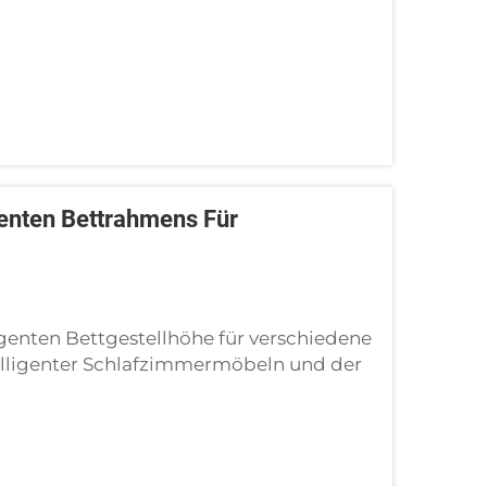
genten Bettrahmens Für
igenten Bettgestellhöhe für verschiedene
telligenter Schlafzimmermöbeln und der
ihrer Schlafbereiche ist mir ein Aspekt
es intelligenten …