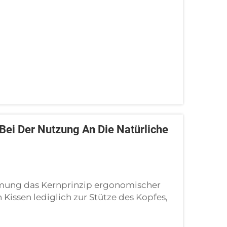
...
Bei Der Nutzung An Die Natürliche
ung das Kernprinzip ergonomischer
Kissen lediglich zur Stütze des Kopfes,
 Zweck ergonomischer Kissen – nämlich
mal zu unterstützen und einzunehmen.