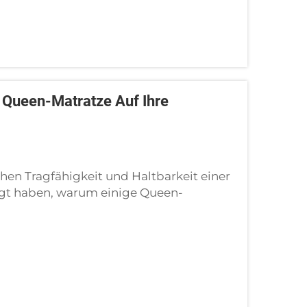
r Queen-Matratze Auf Ihre
hen Tragfähigkeit und Haltbarkeit einer
agt haben, warum einige Queen-
urchhängen, während andere Jahre lang
Tragfähigkeit – und ich habe…