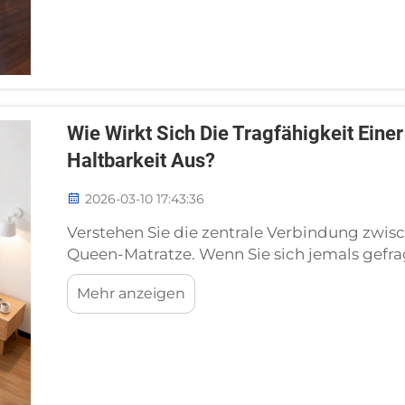
Wie Wirkt Sich Die Tragfähigkeit Eine
Haltbarkeit Aus?
2026-03-10 17:43:36
Verstehen Sie die zentrale Verbindung zwisc
Queen-Matratze. Wenn Sie sich jemals gefr
Matratzen bereits nach wenigen Monaten d
Mehr anzeigen
halten, liegt die Antwort fast immer in der 