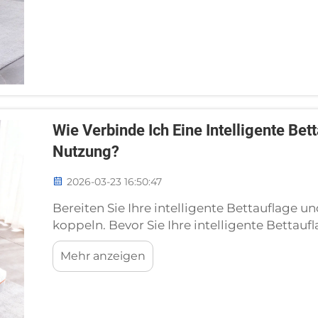
Wie Verbinde Ich Eine Intelligente Bet
Nutzung?
2026-03-23 16:50:47
Bereiten Sie Ihre intelligente Bettauflage un
koppeln. Bevor Sie Ihre intelligente Bettauf
eine sorgfältige Vorbereitung entscheidend –
Mehr anzeigen
ersten Einrichtung meiner Xiarsr-intellige
bin und vergessen habe, …