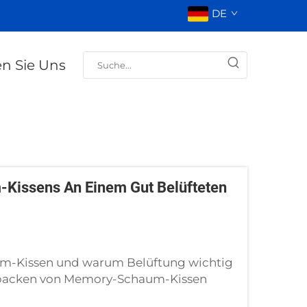
DE
en Sie Uns
Kissens An Einem Gut Belüfteten
um-Kissen und warum Belüftung wichtig
uspacken von Memory-Schaum-Kissen
sich oft, ob dies normal ist und wie man