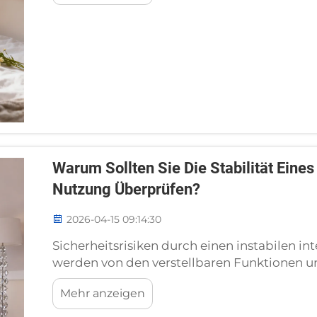
Ich arbeite seit Jahren im Bereich intelligent
Warum Sollten Sie Die Stabilität Eines
Nutzung Überprüfen?
2026-04-15 09:14:30
Sicherheitsrisiken durch einen instabilen in
werden von den verstellbaren Funktionen 
intelligenten Bettrahmens angezogen, doch
Mehr anzeigen
Überprüfung der Stabilität vor der Nutzung
verbunden ist. Ich habe be...