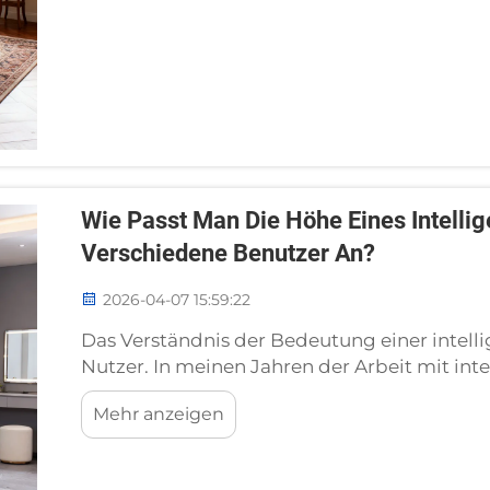
Wie Passt Man Die Höhe Eines Intelli
Verschiedene Benutzer An?
2026-04-07 15:59:22
Das Verständnis der Bedeutung einer intell
Nutzer. In meinen Jahren der Arbeit mit in
Unterstützung von Familien beim Einrichten 
Mehr anzeigen
aufgefallen, den viele Menschen bei Kauf ein