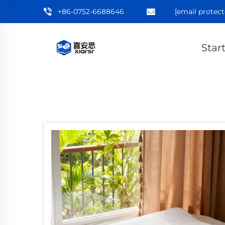
+86-0752-6688646
[email protect
Star