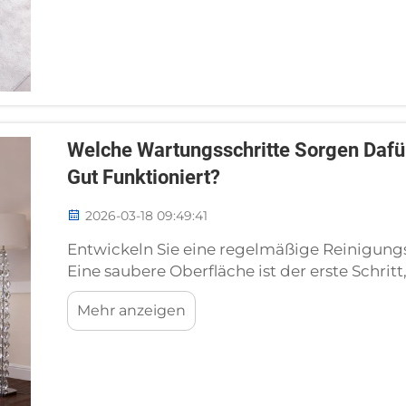
Welche Wartungsschritte Sorgen Dafür,
Gut Funktioniert?
2026-03-18 09:49:41
Entwickeln Sie eine regelmäßige Reinigungs
Eine saubere Oberfläche ist der erste Schri
Zustand zu halten – diese Erkenntnis gewann
Mehr anzeigen
Matratze über ein Jahr lang vernachlässigt