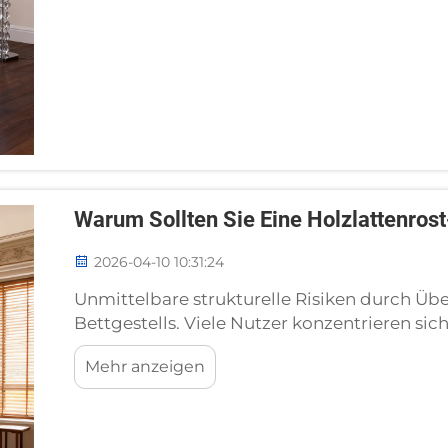
Warum Sollten Sie Eine Holzlattenrost
2026-04-10 10:31:24
Unmittelbare strukturelle Risiken durch Übe
Bettgestells. Viele Nutzer konzentrieren sic
Bettgestells ausschließlich auf Optik und K
Mehr anzeigen
Bedeutung der Tragfähigkeit und der Überlas