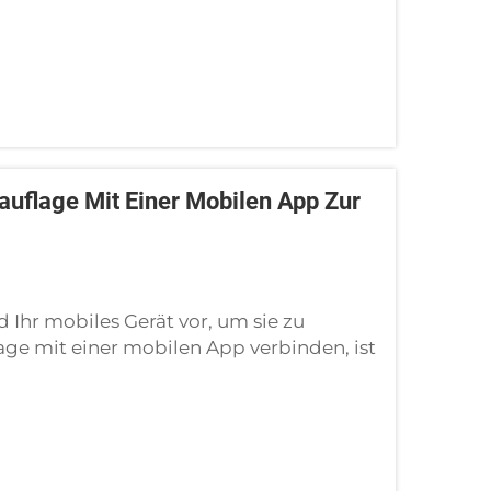
tauflage Mit Einer Mobilen App Zur
d Ihr mobiles Gerät vor, um sie zu
lage mit einer mobilen App verbinden, ist
 das habe ich gelernt, als ich bei der
nten Bettauflage überstürzt vorgegangen