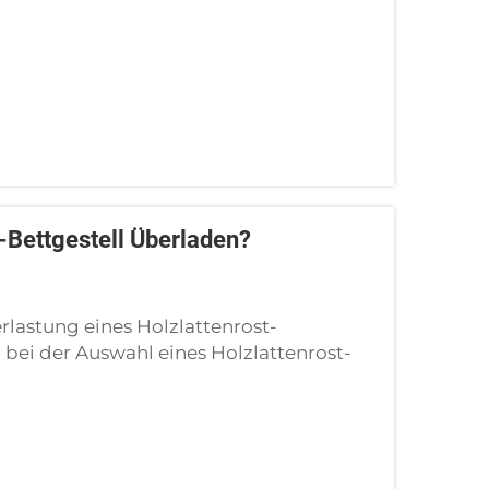
-Bettgestell Überladen?
rlastung eines Holzlattenrost-
h bei der Auswahl eines Holzlattenrost-
omfort, vernachlässigen jedoch häufig die
tungsrisiken. Ich habe bereits …