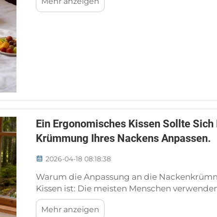
Mehr anzeigen
damit richtig umgeht. Ich arbeite bereits seit
Ein Ergonomisches Kissen Sollte Sich 
Krümmung Ihres Nackens Anpassen.
2026-04-18 08:18:38
Warum die Anpassung an die Nackenkrümm
Kissen ist: Die meisten Menschen verwenden 
doch sie vernachlässigen den eigentlichen
Mehr anzeigen
die natürliche Krümmung des Nackens opti