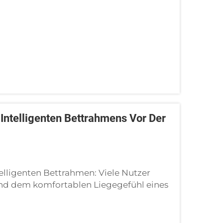
er He...
 Intelligenten Bettrahmens Vor Der
telligenten Bettrahmen: Viele Nutzer
und dem komfortablen Liegegefühl eines
 nur wenige erkennen, dass die
 eng mit der persönlichen Sicherheit