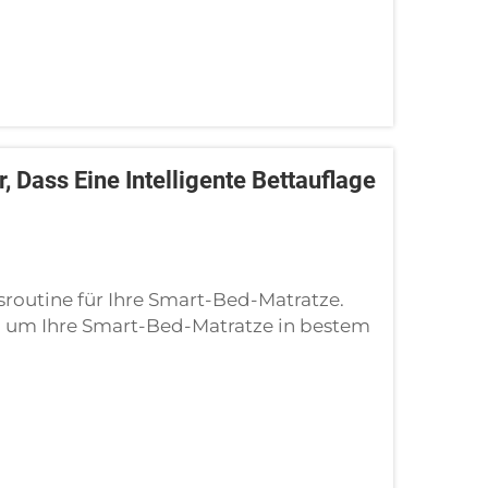
 Dass Eine Intelligente Bettauflage
routine für Ihre Smart-Bed-Matratze.
tt, um Ihre Smart-Bed-Matratze in bestem
 ich, als ich meine erste Smart-Bed-
e: Staub und Schweiß sammelten sich …