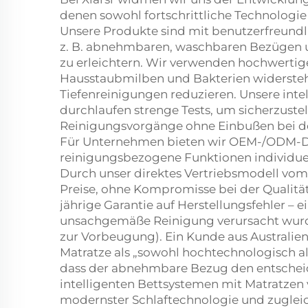
denen sowohl fortschrittliche Technologi
Unsere Produkte sind mit benutzerfreundl
z. B. abnehmbaren, waschbaren Bezügen u
zu erleichtern. Wir verwenden hochwertige
Hausstaubmilben und Bakterien widersteh
Tiefenreinigungen reduzieren. Unsere inte
durchlaufen strenge Tests, um sicherzustel
Reinigungsvorgänge ohne Einbußen bei der
Für Unternehmen bieten wir OEM-/ODM-Di
reinigungsbezogene Funktionen individuel
Durch unser direktes Vertriebsmodell vom
Preise, ohne Kompromisse bei der Qualitä
jährige Garantie auf Herstellungsfehler – e
unsachgemäße Reinigung verursacht wurde
zur Vorbeugung). Ein Kunde aus Australien
Matratze als „sowohl hochtechnologisch al
dass der abnehmbare Bezug den entschei
intelligenten Bettsystemen mit Matratzen v
modernster Schlaftechnologie und zugleic