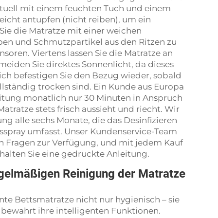
tuell mit einem feuchten Tuch und einem
icht antupfen (nicht reiben), um ein
Sie die Matratze mit einer weichen
en und Schmutzpartikel aus den Ritzen zu
soren. Viertens lassen Sie die Matratze an
meiden Sie direktes Sonnenlicht, da dieses
ich befestigen Sie den Bezug wieder, sobald
llständig trocken sind. Ein Kunde aus Europa
eitung monatlich nur 30 Minuten in Anspruch
tratze stets frisch aussieht und riecht. Wir
g alle sechs Monate, die das Desinfizieren
onsspray umfasst. Unser Kundenservice-Team
on Fragen zur Verfügung, und mit jedem Kauf
halten Sie eine gedruckte Anleitung.
regelmäßigen Reinigung der Matratze
te Bettsmatratze nicht nur hygienisch – sie
ewahrt ihre intelligenten Funktionen.