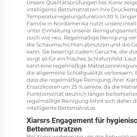
Unsere Qualitätsprüfungen bei Xiarsr zei
intelligente Bettsmatratzen ihre Druckemp
Temperaturregelungsfunktion 30 % länger b
Familie in Nordamerika nutzt unsere intell
unter Einhaltung unserer Reinigungsanlei
noch wie neu. Regelmäßige Reinigung ve
die Schaumschichten abnutzen und die Ge
kann. Sie beseitigt zudem Gerüche, die d
sorgt so für ein frisches Schlafumfeld. Lau
kann eine regelmäßige Matratzenreinigu
die allgemeine Schlafqualität verbessern. 
dass die regelmäßige Reinigung ihrer Xiar
Ersatzkosten um 25 % senkte, da die Matr
Funktionalität deutlich länger beibehielte
regelmäßige Reinigung lohnt sich daher d
intelligente Bettsmatratze.
Xiarsrs Engagement für hygienisch
Bettenmatratzen
Bei Xiarsr widmen wir uns der Entwicklung