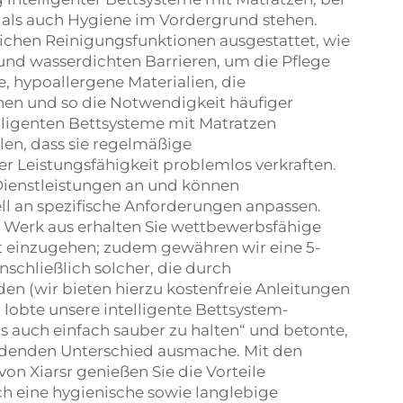
e als auch Hygiene im Vordergrund stehen.
ichen Reinigungsfunktionen ausgestattet, wie
nd wasserdichten Barrieren, um die Pflege
, hypoallergene Materialien, die
en und so die Notwendigkeit häufiger
lligenten Bettsysteme mit Matratzen
len, dass sie regelmäßige
 Leistungsfähigkeit problemlos verkraften.
enstleistungen an und können
l an spezifische Anforderungen anpassen.
 Werk aus erhalten Sie wettbewerbsfähige
t einzugehen; zudem gewähren wir eine 5-
inschließlich solcher, die durch
n (wir bieten hierzu kostenfreie Anleitungen
 lobte unsere intelligente Bettsystem-
s auch einfach sauber zu halten“ und betonte,
denden Unterschied ausmache. Mit den
on Xiarsr genießen Sie die Vorteile
h eine hygienische sowie langlebige