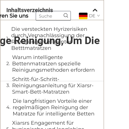
Inhaltsverzeichnis
ren Sie uns
DE
Die versteckten Hyrizerisiken
durch Vernachlässigung der
ige Reinigung, Um Die
Reinigung intelligenter
Betttmatratzen
Warum intelligente
Bettenmatratzen spezielle
Reinigungsmethoden erfordern
Schritt-für-Schritt-
Reinigungsanleitung für Xiarsr-
Smart-Bett-Matratzen
Die langfristigen Vorteile einer
regelmäßigen Reinigung der
Matratze für intelligente Betten
Xiarsrs Engagement für