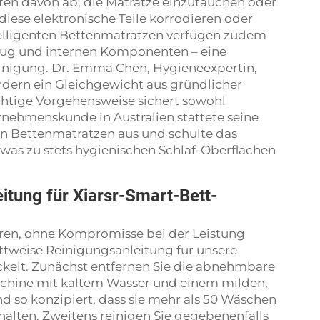
ten davon ab, die Matratze einzutauchen oder
iese elektronische Teile korrodieren oder
elligenten Bettenmatratzen verfügen zudem
zug und internen Komponenten – eine
inigung. Dr. Emma Chen, Hygieneexpertin,
ordern ein Gleichgewicht aus gründlicher
chtige Vorgehensweise sichert sowohl
ernehmenskunde in Australien stattete seine
n Bettenmatratzen aus und schulte das
was zu stets hygienischen Schlaf-Oberflächen
eitung für Xiarsr-Smart-Bett-
hren, ohne Kompromisse bei der Leistung
ittweise Reinigungsanleitung für unsere
ckelt. Zunächst entfernen Sie die abnehmbare
schine mit kaltem Wasser und einem milden,
nd so konzipiert, dass sie mehr als 50 Wäschen
lten. Zweitens reinigen Sie gegebenenfalls