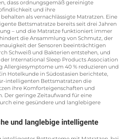
gen, dass ordnungsgemäß gereinigte
findlichkeit und ihre
ehalten als vernachlässigte Matratzen. Eine
igente Bettsmatratze bereits seit drei Jahren
tung – und die Matratze funktioniert immer
rhindert die Ansammlung von Schmutz, der
nauigkeit der Sensoren beeinträchtigen
urch Schweiß und Bakterien entstehen, und
t der International Sleep Products Association
ng Allergiesymptome um 40 % reduzieren und
Ein Hotelkunde in Südostasien berichtete,
sr-intelligenten Bettsmatratzen die
atzen ihre Komforteigenschaften und
n. Der geringe Zeitaufwand für eine
urch eine gesündere und langlebigere
e und langlebige intelligente
 intelligenter Bettsysteme mit Matratzen, bei