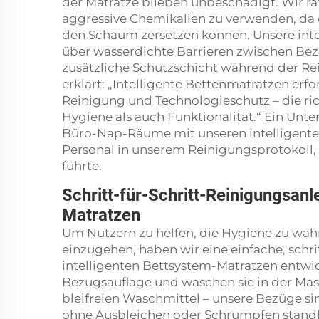
der Matratze blieben unbeschädigt. Wir ra
aggressive Chemikalien zu verwenden, da d
den Schaum zersetzen können. Unsere int
über wasserdichte Barrieren zwischen Be
zusätzliche Schutzschicht während der Re
erklärt: „Intelligente Bettenmatratzen erf
Reinigung und Technologieschutz – die ri
Hygiene als auch Funktionalität.“ Ein Unt
Büro-Nap-Räume mit unseren intelligente
Personal in unserem Reinigungsprotokoll, 
führte.
Schritt-für-Schritt-Reinigungsanl
Matratzen
Um Nutzern zu helfen, die Hygiene zu wa
einzugehen, haben wir eine einfache, schr
intelligenten Bettsystem-Matratzen entwi
Bezugsauflage und waschen sie in der Ma
bleifreien Waschmittel – unsere Bezüge si
ohne Ausbleichen oder Schrumpfen standha