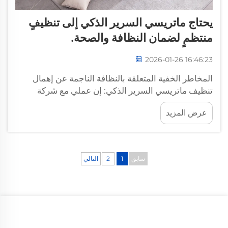
يحتاج ماتريسي السرير الذكي إلى تنظيفٍ
منتظمٍ لضمان النظافة والصحة.
2026-01-26 16:46:23
المخاطر الخفية المتعلقة بالنظافة الناجمة عن إهمال
تنظيف ماتريسي السرير الذكي: إن عملي مع شركة
«شيارسر» لقطع الأثاث على مدى سنواتٍ عديدةٍ قد فتح
عرض المزيد
عينيَّ على مدى سهولة تراكم الأوساخ والجراثيم على
ماتريسي السرير الذكي عند إهمال تنظيفهما. فقبل ثلاثة
أشهر فقط، عانت عائلةٌ...
سابق
1
2
التالي