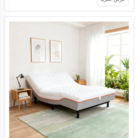
عندما اشتريتُ مفرشًا ملكيًا رخيصًا بشكل انفعالي منذ
عامٍ مضى—فكان مصنوعًا من رغوة ذات جودة
منخفضة...