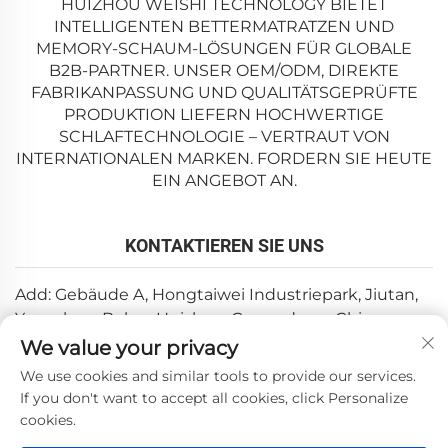
HUIZHOU WEISHI TECHNOLOGY BIETET
INTELLIGENTEN BETTERMATRATZEN UND
MEMORY-SCHAUM-LÖSUNGEN FÜR GLOBALE
B2B-PARTNER. UNSER OEM/ODM, DIREKTE
FABRIKANPASSUNG UND QUALITÄTSGEPRÜFTE
PRODUKTION LIEFERN HOCHWERTIGE
SCHLAFTECHNOLOGIE – VERTRAUT VON
INTERNATIONALEN MARKEN. FORDERN SIE HEUTE
EIN ANGEBOT AN.
KONTAKTIEREN SIE UNS
Add: Gebäude A, Hongtaiwei Industriepark, Jiutan,
Yuanzhou, Boluo, Huizhou, Guangdong, China
We value your privacy
E-Mail:
[email protected]
We use cookies and similar tools to provide our services.
Tel.:
+86-0752-6688646
If you don't want to accept all cookies, click Personalize
cookies.