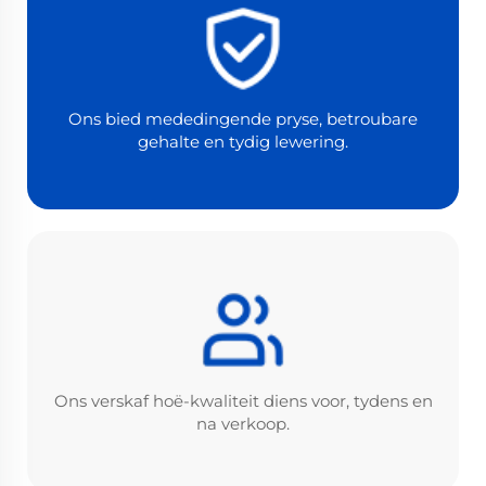
Ons bied mededingende pryse, betroubare
gehalte en tydig lewering.
Ons verskaf hoë-kwaliteit diens voor, tydens en
na verkoop.