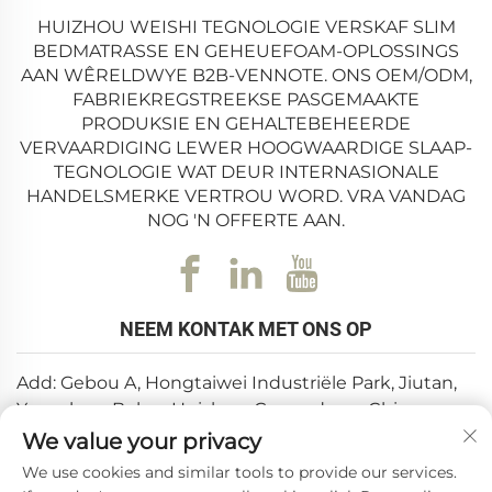
HUIZHOU WEISHI TEGNOLOGIE VERSKAF SLIM
BEDMATRASSE EN GEHEUEFOAM-OPLOSSINGS
AAN WÊRELDWYE B2B-VENNOTE. ONS OEM/ODM,
FABRIEKREGSTREEKSE PASGEMAAKTE
PRODUKSIE EN GEHALTEBEHEERDE
VERVAARDIGING LEWER HOOGWAARDIGE SLAAP-
TEGNOLOGIE WAT DEUR INTERNASIONALE
HANDELSMERKE VERTROU WORD. VRA VANDAG
NOG 'N OFFERTE AAN.
NEEM KONTAK MET ONS OP
Add: Gebou A, Hongtaiwei Industriële Park, Jiutan,
Yuanzhou, Boluo, Huizhou, Guangdong, China
We value your privacy
E-pos:
[email protected]
We use cookies and similar tools to provide our services.
Tel:
+86-0752-6688646