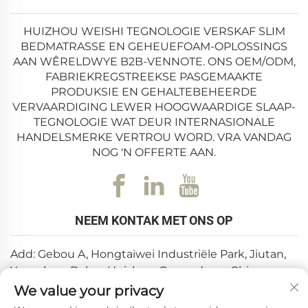
HUIZHOU WEISHI TEGNOLOGIE VERSKAF SLIM
BEDMATRASSE EN GEHEUEFOAM-OPLOSSINGS
AAN WÊRELDWYE B2B-VENNOTE. ONS OEM/ODM,
FABRIEKREGSTREEKSE PASGEMAAKTE
PRODUKSIE EN GEHALTEBEHEERDE
VERVAARDIGING LEWER HOOGWAARDIGE SLAAP-
TEGNOLOGIE WAT DEUR INTERNASIONALE
HANDELSMERKE VERTROU WORD. VRA VANDAG
NOG 'N OFFERTE AAN.
NEEM KONTAK MET ONS OP
Add: Gebou A, Hongtaiwei Industriële Park, Jiutan,
Yuanzhou, Boluo, Huizhou, Guangdong, China
We value your privacy
E-pos:
[email protected]