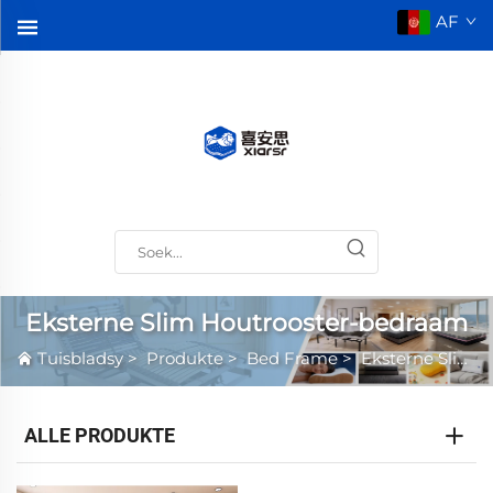
AF
Eksterne Slim Houtrooster-bedraam
Tuisbladsy
>
Produkte
>
Bed Frame
>
Eksterne Slim Houtrooster-bedraam
ALLE PRODUKTE