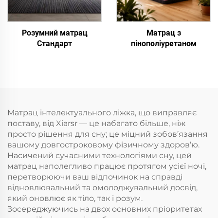
Розумний матрац
Матрац з
Стандарт
пінополіуретаном
Матрац інтелектуального ліжка, що виправляє
поставу, від Xiarsr — це набагато більше, ніж
просто рішення для сну; це міцний зобов’язання
вашому довгостроковому фізичному здоров’ю.
Насичений сучасними технологіями сну, цей
матрац наполегливо працює протягом усієї ночі,
перетворюючи ваш відпочинок на справді
відновлювальний та омолоджувальний досвід,
який оновлює як тіло, так і розум.
Зосереджуючись на двох основних пріоритетах