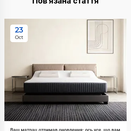
Пов'язана стаття
23
Oct
Ваш матрац отримав оновлення: ось усе, що вам