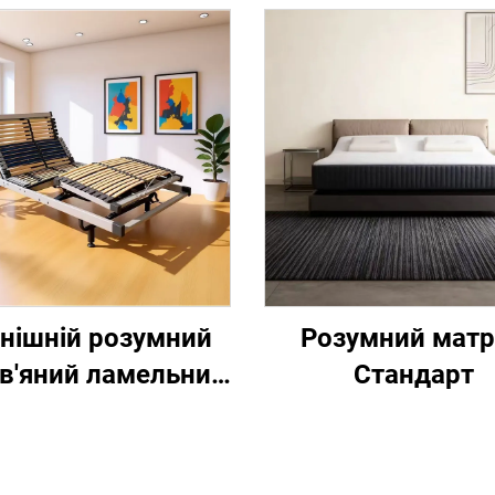
нішній розумний
Розумний мат
в'яний ламельний
Стандарт
іжковий каркас