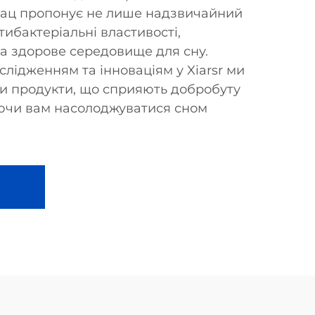
рац пропонує не лише надзвичайний
тибактеріальні властивості,
а здорове середовище для сну.
лідженням та інноваціям у Xiarsr ми
и продукти, що сприяють добробуту
яючи вам насолоджуватися сном