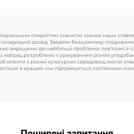
ктеріальним покриттям повністю змінює наше ставл
о складніший досвід. Завдяки безшовному поєднанню 
о вирішуємо дві найбільші проблеми, пов’язані зі сн
ого, матрац розроблено з урахуванням різних уподобань
об клієнти з різних культурних середовищ могли знайт
нвестиція в кращий сон підтримується постійними ін
Поширені запитання