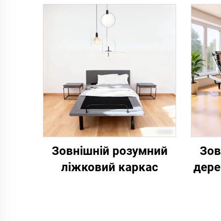
Зовнішній розумний
Зов
ліжковий каркас
дере
л