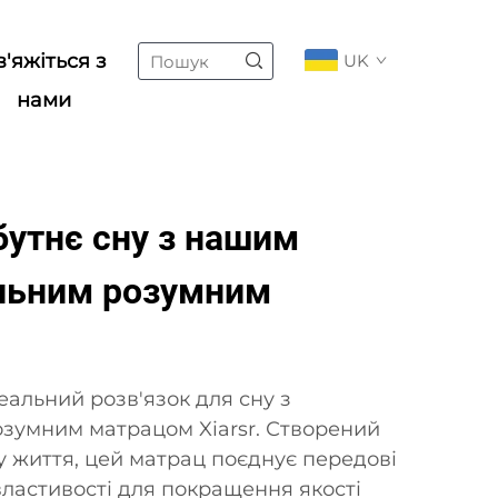
в'яжіться з
UK
нами
бутнє сну з нашим
альним розумним
еальний розв'язок для сну з
зумним матрацом Xiarsr. Створений
у життя, цей матрац поєднує передові
 властивості для покращення якості