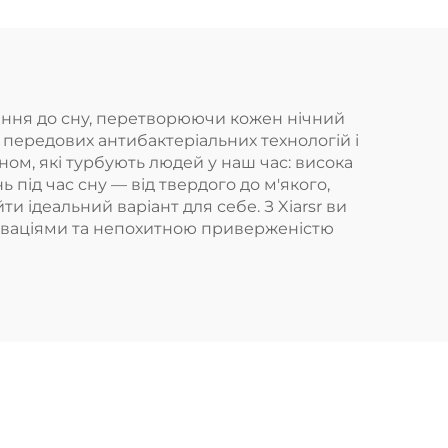
ення до сну, перетворюючи кожен нічний
передових антибактеріальних технологій і
ом, які турбують людей у наш час: висока
 під час сну — від твердого до м'якого,
и ідеальний варіант для себе. З Xiarsr ви
новаціями та непохитною приверженістю