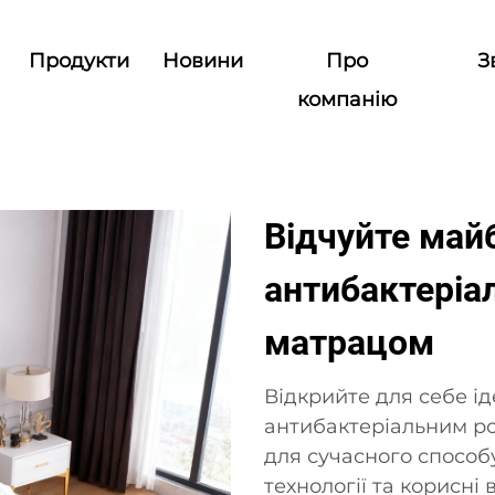
Продукти
Новини
Про
З
компанію
Відчуйте май
антибактері
матрацом
Відкрийте для себе ід
антибактеріальним ро
для сучасного способ
технології та корисні