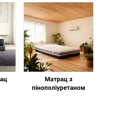
рац
Матрац з
пінополіуретаном