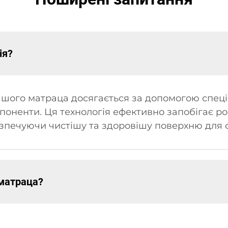
ія?
ашого матраца досягається за допомогою спеці
поненти. Ця технологія ефективно запобігає ро
езпечуючи чистішу та здоровішу поверхню для с
 матраца?