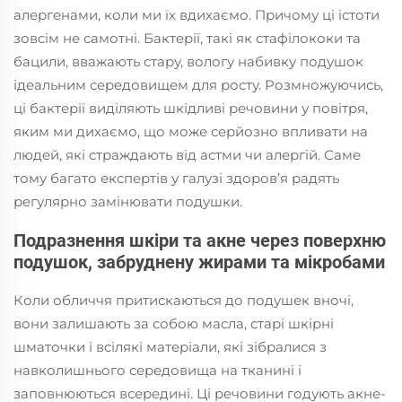
алергенами, коли ми їх вдихаємо. Причому ці істоти
зовсім не самотні. Бактерії, такі як стафілококи та
бацили, вважають стару, вологу набивку подушок
ідеальним середовищем для росту. Розмножуючись,
ці бактерії виділяють шкідливі речовини у повітря,
яким ми дихаємо, що може серйозно впливати на
людей, які страждають від астми чи алергій. Саме
тому багато експертів у галузі здоров’я радять
регулярно замінювати подушки.
Подразнення шкіри та акне через поверхню
подушок, забруднену жирами та мікробами
Коли обличчя притискаються до подушек вночі,
вони залишають за собою масла, старі шкірні
шматочки і всілякі матеріали, які зібралися з
навколишнього середовища на тканині і
заповнюються всередині. Ці речовини годують акне-