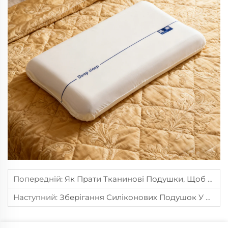
Попередній:
Як Прати Тканинові Подушки, Щоб Вони Не Витримали?
Наступний:
Зберігання Силіконових Подушок У Сухому Місці Запобігає Утворенню Плісняви.