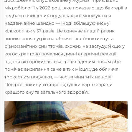
дослідження, опубліковане у Журналі прикладної
мікробіології у 2022 році, яке показало, що бактерії в
недбало очищених подушках розмножуються
надзвичайно швидко — іноді збільшуючись у
кількості аж у 37 разів. Це означає вищий ризик
виникнення вугрів на обличчі, кон’юнктивіту та
різноманітних симптомів, схожих на застуду. Якщо у
когось раптово почалися дивні алергічні реакції,
щодня він прокидається із закладеним носом або
помічає висипання саме в тих місцях, де обличчя
торкається подушки, — час замінити їх на нові.
Повірте, викинути старі подушки варто заради
кращого сну та загального здоров’я.