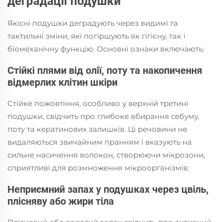
деградації подушки
Якісні подушки деградують через видимі та
тактильні зміни, які погіршують як гігієну, так і
біомеханічну функцію. Основні ознаки включають:
Стійкі плями від олії, поту та накопичення
відмерлих клітин шкіри
Стійке пожовтіння, особливо у верхній третині
подушки, свідчить про глибоке вбирання себуму,
поту та кератинових залишків. Ці речовини не
видаляються звичайним пранням і вказують на
сильне насичення волокон, створюючи мікрозони,
сприятливі для розмноження мікроорганізмів.
Неприємний запах у подушках через цвіль,
плісняву або жири тіла