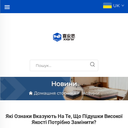
UK
Новини
Домашня сторінка
>
Новини
Які Ознаки Вказують На Те, Що Підушки Високої
Якості Потрібно Замінити?