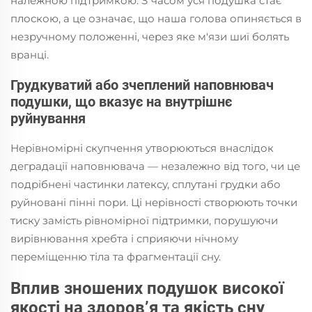
належною підтримкою. З часом уся подушка стає
плоскою, а це означає, що наша голова опиняється в
незручному положенні, через яке м'язи шиї болять
вранці.
Грудкуватий або зчеплений наповнювач
подушки, що вказує на внутрішнє
руйнування
Нерівномірні скупчення утворюються внаслідок
деградації наповнювача — незалежно від того, чи це
подрібнені частинки латексу, сплутані грудки або
руйновані пінні пори. Ці нерівності створюють точки
тиску замість рівномірної підтримки, порушуючи
вирівнювання хребта і сприяючи нічному
переміщенню тіла та фрагментації сну.
Вплив зношених подушок високої
якості на здоров’я та якість сну