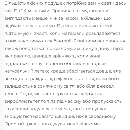
Більшість якісних подушек потрібно замінювати десь
між 12 і 24 місяцями. Причина в тому, що вони
виглядають менше, ніж за часом, а більше - що
відбувається під ними. Підмочні втрачають свої
підтримуючі якості, коли матеріали розкладаються і
в них накопичуються бактерії. Різні типи наповнення
також поводиться по-різному. Змішину з дону і пір'я,
як правило, швидше зрівняють, коли вона
піддається теплу і вологій обстановці, тоді як
натуральний латекс краще зберігається довше, але
все одно страждає від ефектів старіння, коли його
залишають на сонячному світлі або біля джерел
тепла. Люди, які часто крутяться і крутяться,
виробляють тепло тіла під час сну або пропускають
захисники подушек, помітять, що їх подушки
зношуються набагато швидше, ніж в середньому.
Простий трюк - погоджуватися з кількома