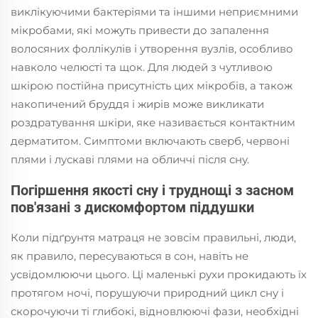
виклікуючими бактеріями та іншими неприємними
мікробами, які можуть привести до запалення
волосяних фоллікулів і утворення вузлів, особливо
навколо челюсті та щок. Для людей з чутливою
шкірою постійна присутність цих мікробів, а також
накопичений бруддя і жирів може викликати
роздратування шкіри, яке називається контактним
дерматитом. Симптоми включають сверб, червоні
плями і лускаві плями на обличчі після сну.
Погіршення якості сну і труднощі з засном
пов'язані з дискомфортом піддушки
Коли підґрунтя матраця не зовсім правильні, люди,
як правило, пересуваються в сон, навіть не
усвідомлюючи цього. Ці маленькі рухи прокидають їх
протягом ночі, порушуючи природний цикл сну і
скорочуючи ті глибокі, відновлюючі фази, необхідні