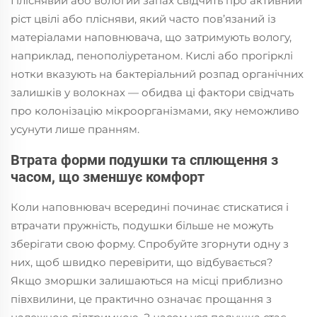
Пліснявий або вологий запах свідчить про активний
ріст цвілі або плісняви, який часто пов’язаний із
матеріалами наповнювача, що затримують вологу,
наприклад, пенополіуретаном. Кислі або прогірклі
нотки вказують на бактеріальний розпад органічних
залишків у волокнах — обидва ці фактори свідчать
про колонізацію мікроорганізмами, яку неможливо
усунути лише пранням.
Втрата форми подушки та сплющення з
часом, що зменшує комфорт
Коли наповнювач всередині починає стискатися і
втрачати пружність, подушки більше не можуть
зберігати свою форму. Спробуйте згорнути одну з
них, щоб швидко перевірити, що відбувається?
Якщо зморшки залишаються на місці приблизно
півхвилини, це практично означає прощання з