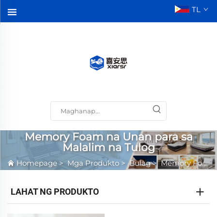
TL
Memory Foam na Unan para sa
Malalim na Tulog
Homepage
>
Mga Produkto
>
Bulag
>
Memory Foam na Unan para sa Malalim na Tulog
LAHAT NG PRODUKTO