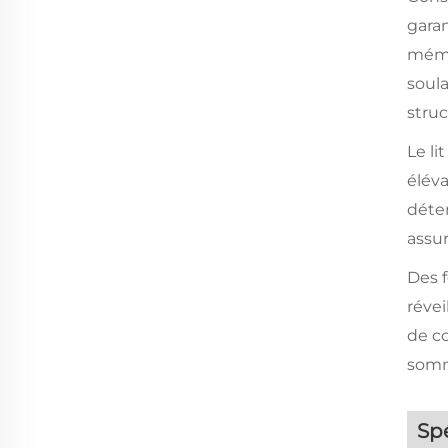
garan
mémoi
soul
struc
Le li
éléva
déten
assu
Des f
révei
de co
somme
Spé