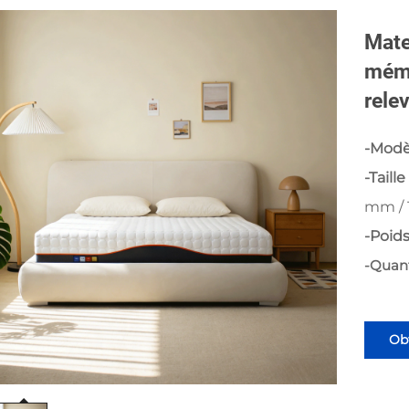
Mate
mémo
rele
-Modè
-Taille
mm / 
-Poids
-Quan
Obt