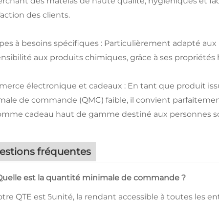
rchant des matelas de haute qualité, hygiéniques et facil
faction des clients.
es à besoins spécifiques : Particulièrement adapté aux 
nsibilité aux produits chimiques, grâce à ses propriétés
erce électronique et cadeaux : En tant que produit iss
male de commande (QMC) faible, il convient parfaitement
omme cadeau haut de gamme destiné aux personnes sou
estions fréquentes
Quelle est la quantité minimale de commande ?
otre QTE est
unité, la rendant accessible à toutes les ent
5