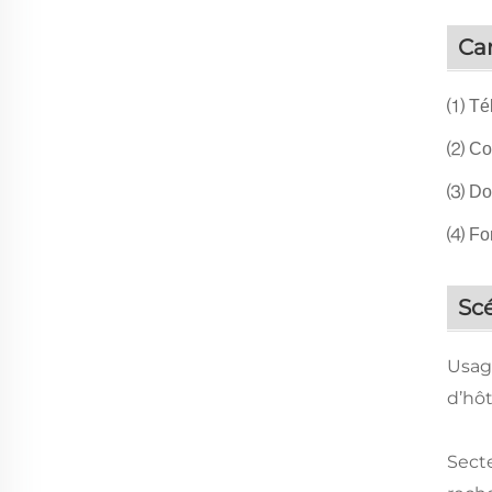
Car
⑴ Tél
⑵ Com
⑶ Dos
⑷ Fon
Scé
Usag
d’hôt
Secte