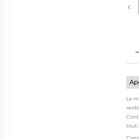
Ap
Le ma
renfo
Cont
tout 
Const