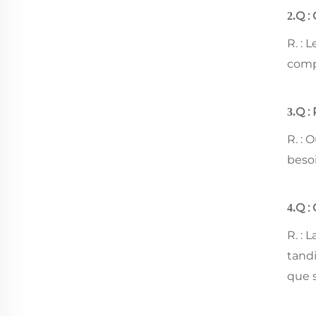
Q : 
2.
R. : 
compl
Q :
3.
R. : 
besoi
Q :
4.
R. : 
tandi
que 