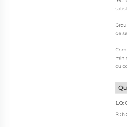
reche
satis
Group
de se
Comm
mini
ou c
Qu
Q: 
1.
R : N