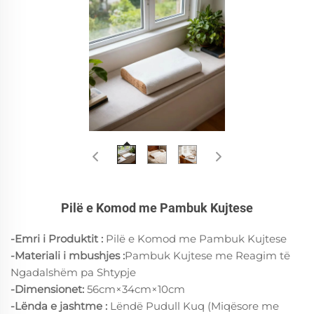
Pilë e Komod me Pambuk Kujtese
-Emri i Produktit :
Pilë e Komod me Pambuk Kujtese
-Materiali i mbushjes
:
Pambuk Kujtese me Reagim të
Ngadalshëm pa Shtypje
-Dimensionet:
56cm×34cm×10cm
-Lënda e jashtme :
Lëndë Pudull Kuq (Miqësore me