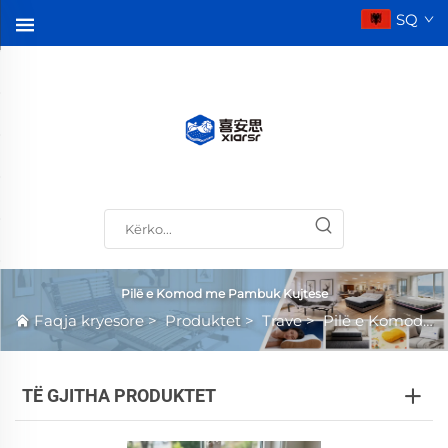
SQ
Pilë e Komod me Pambuk Kujtese
Faqja kryesore
>
Produktet
>
Trave
>
Pilë e Komod me Pambuk Kujtese
TË GJITHA PRODUKTET