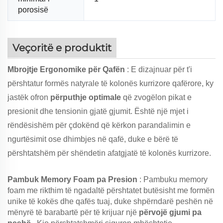
porosisë
Veçoritë e produktit
Mbrojtje Ergonomike për Qafën
: E dizajnuar për t'i
përshtatur formës natyrale të kolonës kurrizore qafërore, ky
jastëk ofron
përputhje optimale
që zvogëlon pikat e
presionit dhe tensionin gjatë gjumit. Është një mjet i
rëndësishëm për çdokënd që kërkon parandalimin e
ngurtësimit ose dhimbjes në qafë, duke e bërë të
përshtatshëm për shëndetin afatgjatë të kolonës kurrizore.
Pambuk Memory Foam pa Presion
: Pambuku memory
foam me rikthim të ngadaltë përshtatet butësisht me formën
unike të kokës dhe qafës tuaj, duke shpërndarë peshën në
mënyrë të barabartë për të krijuar një
përvojë gjumi pa