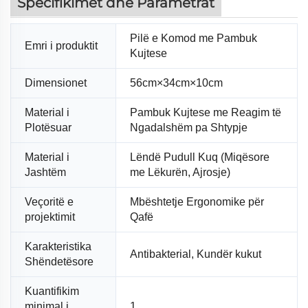
Specifikimet dhe Parametrat
Pilë e Komod me Pambuk
Emri i produktit
Kujtese
Dimensionet
56cm×34cm×10cm
Material i
Pambuk Kujtese me Reagim të
Plotësuar
Ngadalshëm pa Shtypje
Material i
Lëndë Pudull Kuq (Miqësore
Jashtëm
me Lëkurën, Ajrosje)
Veçoritë e
Mbështetje Ergonomike për
projektimit
Qafë
Karakteristika
Antibakterial, Kundër kukut
Shëndetësore
Kuantifikim
minimal i
1