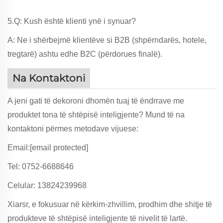
5.Q: Kush është klienti ynë i synuar?
A: Ne i shërbejmë klientëve si B2B (shpërndarës, hotele,
tregtarë) ashtu edhe B2C (përdorues finalë).
Na Kontaktoni
A jeni gati të dekoroni dhomën tuaj të ëndrrave me
produktet tona të shtëpisë inteligjente? Mund të na
kontaktoni përmes metodave vijuese:
Email:
[email protected]
Tel: 0752-6688646
Celular: 13824239968
Xiarsr, e fokusuar në kërkim-zhvillim, prodhim dhe shitje të
produkteve të shtëpisë inteligjente të nivelit të lartë.