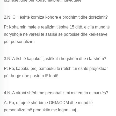
bizneset dhe për konsumatorët individualë.
2.N: Cili është korniza kohore e prodhimit dhe dorëzimit?
P: Koha minimale e realizimit është 15 ditë, e cila mund të
ndryshojë në varësi të sasisë së porosisë dhe kërkesave
për personalizim.
3.N: A është kapaku i jastëkut i heqshëm dhe i larshëm?
P: Po, kapaku prej pambuku të rrëfshitur është projektuar
për heqje dhe pastrim të lehtë.
4.N: A ofroni shërbime personalizimi me emrin e markës?
A: Po, ofrojmë shërbime OEM/ODM dhe mund të
personalizojmë produktin me logon tuaj.