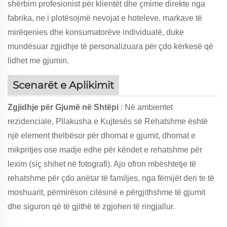
shërbim profesionist për klientët dhe çmime direkte nga
fabrika, ne i plotësojmë nevojat e hoteleve, markave të
mirëqenies dhe konsumatorëve individualë, duke
mundësuar zgjidhje të personalizuara për çdo kërkesë që
lidhet me gjumin.
Scenarët e Aplikimit
Zgjidhje për Gjumë në Shtëpi
: Në ambientet
rezidenciale, Pllakusha e Kujtesës së Rehatshme është
një element thelbësor për dhomat e gjumit, dhomat e
mikpritjes ose madje edhe për këndet e rehatshme për
lexim (siç shihet në fotografi). Ajo ofron mbështetje të
rehatshme për çdo anëtar të familjes, nga fëmijët deri te të
moshuarit, përmirëson cilësinë e përgjithshme të gjumit
dhe siguron që të gjithë të zgjohen të ringjallur.