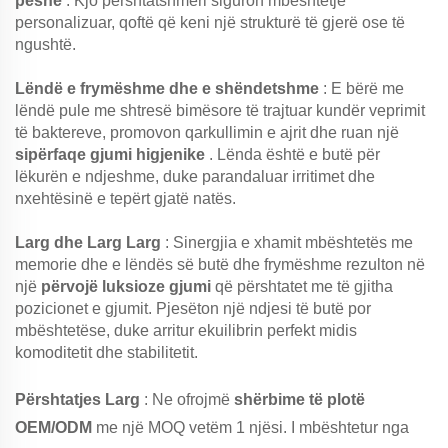
peshë
. Kjo përshtatshmëri siguron mbështetje
personalizuar, qoftë që keni një strukturë të gjerë ose të
ngushtë.
Lëndë e frymëshme dhe e shëndetshme
: E bërë me
lëndë pule me shtresë bimësore të trajtuar kundër veprimit
të baktereve, promovon qarkullimin e ajrit dhe ruan një
sipërfaqe gjumi higjenike
. Lënda është e butë për
lëkurën e ndjeshme, duke parandaluar irritimet dhe
nxehtësinë e tepërt gjatë natës.
Larg dhe Larg Larg
: Sinergjia e xhamit mbështetës me
memorie dhe e lëndës së butë dhe frymëshme rezulton në
një
përvojë luksioze gjumi
që përshtatet me të gjitha
pozicionet e gjumit. Pjesëton një ndjesi të butë por
mbështetëse, duke arritur ekuilibrin perfekt midis
komoditetit dhe stabilitetit.
Përshtatjes Larg
: Ne ofrojmë
shërbime të plotë
OEM/ODM
me një MOQ vetëm 1 njësi. I mbështetur nga