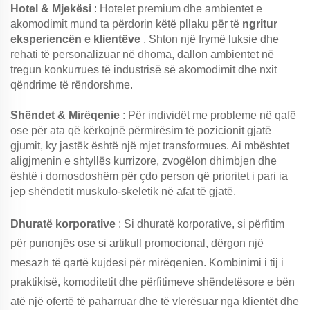
Hotel & Mjekësi
: Hotelet premium dhe ambientet e
akomodimit mund ta përdorin këtë pllaku për të
ngritur
eksperiencën e klientëve
. Shton një frymë luksie dhe
rehati të personalizuar në dhoma, dallon ambientet në
tregun konkurrues të industrisë së akomodimit dhe nxit
qëndrime të rëndorshme.
Shëndet & Mirëqenie
: Për individët me probleme në qafë
ose për ata që kërkojnë përmirësim të pozicionit gjatë
gjumit, ky jastëk është një mjet transformues. Ai mbështet
aligjmenin e shtyllës kurrizore, zvogëlon dhimbjen dhe
është i domosdoshëm për çdo person që prioritet i pari ia
jep shëndetit muskulo-skeletik në afat të gjatë.
Dhuratë korporative
: Si dhuratë korporative, si përfitim
për punonjës ose si artikull promocional, dërgon një
mesazh të qartë kujdesi për mirëqenien. Kombinimi i tij i
praktikisë, komoditetit dhe përfitimeve shëndetësore e bën
atë një ofertë të paharruar dhe të vlerësuar nga klientët dhe