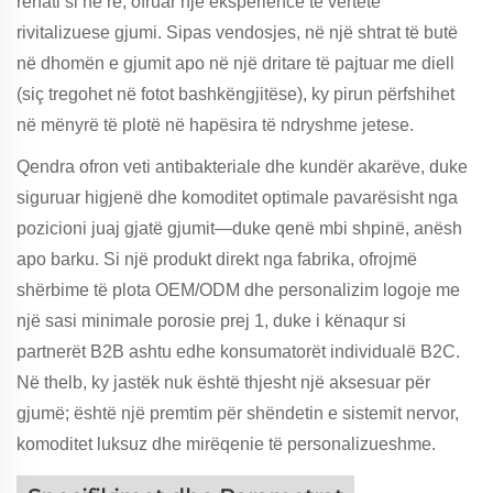
rehati si në re, ofruar një eksperiencë të vërtetë
rivitalizuese gjumi. Sipas vendosjes, në një shtrat të butë
në dhomën e gjumit apo në një dritare të pajtuar me diell
(siç tregohet në fotot bashkëngjitëse), ky pirun përfshihet
në mënyrë të plotë në hapësira të ndryshme jetese.
Qendra ofron veti antibakteriale dhe kundër akarëve, duke
siguruar higjenë dhe komoditet optimale pavarësisht nga
pozicioni juaj gjatë gjumit—duke qenë mbi shpinë, anësh
apo barku. Si një produkt direkt nga fabrika, ofrojmë
shërbime të plota OEM/ODM dhe personalizim logoje me
një sasi minimale porosie prej 1, duke i kënaqur si
partnerët B2B ashtu edhe konsumatorët individualë B2C.
Në thelb, ky jastëk nuk është thjesht një aksesuar për
gjumë; është një premtim për shëndetin e sistemit nervor,
komoditet luksuz dhe mirëqenie të personalizueshme.