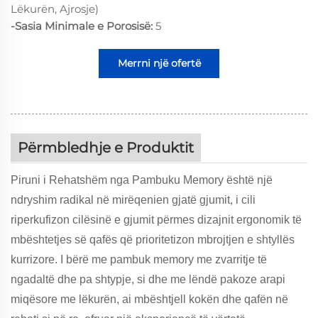
Lëkurën, Ajrosje)
-Sasia Minimale e Porosisë:
5
Merrni një ofertë
Përmbledhje e Produktit
Piruni i Rehatshëm nga Pambuku Memory është një
ndryshim radikal në mirëqenien gjatë gjumit, i cili
riperkufizon cilësinë e gjumit përmes dizajnit ergonomik të
mbështetjes së qafës që prioritetizon mbrojtjen e shtyllës
kurrizore. I bërë me pambuk memory me zvarritje të
ngadaltë dhe pa shtypje, si dhe me lëndë pakoze arapi
miqësore me lëkurën, ai mbështjell kokën dhe qafën në