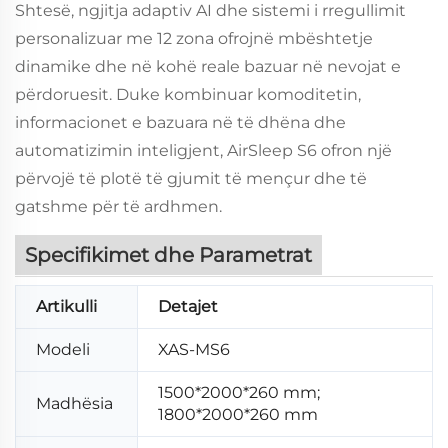
Shtesë, ngjitja adaptiv AI dhe sistemi i rregullimit
personalizuar me 12 zona ofrojnë mbështetje
dinamike dhe në kohë reale bazuar në nevojat e
përdoruesit. Duke kombinuar komoditetin,
informacionet e bazuara në të dhëna dhe
automatizimin inteligjent, AirSleep S6 ofron një
përvojë të plotë të gjumit të mençur dhe të
gatshme për të ardhmen.
Specifikimet dhe Parametrat
Artikulli
Detajet
Modeli
XAS-MS6
1500*2000*260 mm;
Madhësia
1800*2000*260 mm