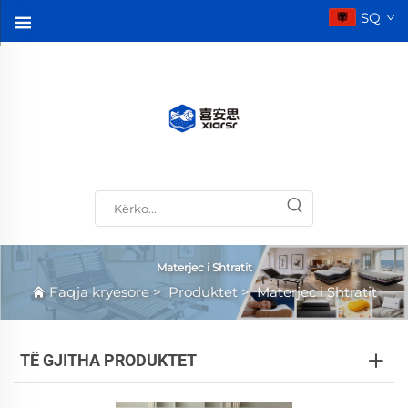
SQ
Materjec i Shtratit
Faqja kryesore
>
Produktet
>
Materjec i Shtratit
TË GJITHA PRODUKTET