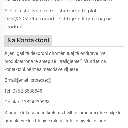
A: Sigurisht. Ne ofrojmë shërbime të plota
OEM/ODM dhe mund të shtojmë logon tuaj në
produkt.
Na Kontaktoni
A jeni gati të dekoroni dhomën tuaj të ëndrrave me
produktet tona të shtëpisë inteligjente? Mund të na
kontaktoni përmes metodave vijuese:
Email:
[email protected]
Tel: 0752-6688646
Celular: 13824239968
Xiarsr, e fokusuar në kërkim-zhvillim, prodhim dhe shitje të
produkteve të shtëpisë inteligjente të nivelit të lartë.