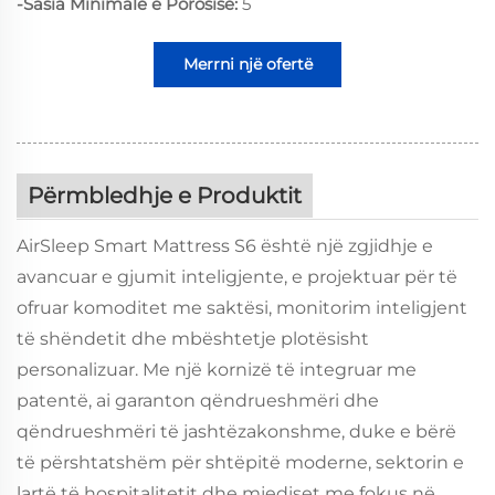
-Sasia Minimale e Porosisë:
5
Merrni një ofertë
Përmbledhje e Produktit
AirSleep Smart Mattress S6 është një zgjidhje e
avancuar e gjumit inteligjente, e projektuar për të
ofruar komoditet me saktësi, monitorim inteligjent
të shëndetit dhe mbështetje plotësisht
personalizuar. Me një kornizë të integruar me
patentë, ai garanton qëndrueshmëri dhe
qëndrueshmëri të jashtëzakonshme, duke e bërë
të përshtatshëm për shtëpitë moderne, sektorin e
lartë të hospitalitetit dhe mjediset me fokus në