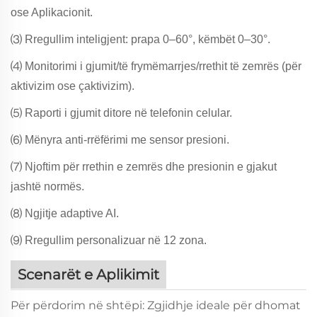
ose Aplikacionit.
⑶ Rregullim inteligjent: prapa 0–60°, këmbët 0–30°.
⑷ Monitorimi i gjumit/të frymëmarrjes/rrethit të zemrës (për
aktivizim ose çaktivizim).
⑸ Raporti i gjumit ditore në telefonin celular.
⑹ Mënyra anti-rrëfërimi me sensor presioni.
⑺ Njoftim për rrethin e zemrës dhe presionin e gjakut
jashtë normës.
⑻ Ngjitje adaptive AI.
⑼ Rregullim personalizuar në 12 zona.
Scenarët e Aplikimit
Për përdorim në shtëpi: Zgjidhje ideale për dhomat