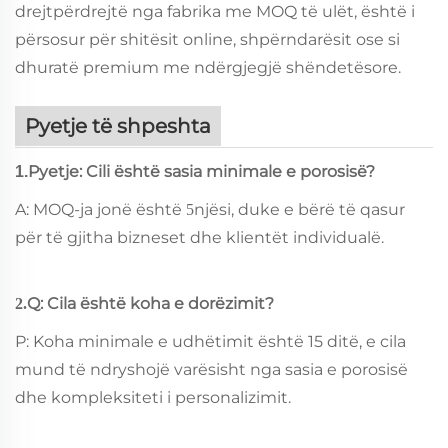
drejtpërdrejtë nga fabrika me MOQ të ulët, është i
përsosur për shitësit online, shpërndarësit ose si
dhuratë premium me ndërgjegjë shëndetësore.
Pyetje të shpeshta
Pyetje: Cili është sasia minimale e porosisë?
1.
A: MOQ-ja jonë është
njësi, duke e bërë të qasur
5
për të gjitha bizneset dhe klientët individualë.
Q: Cila është koha e dorëzimit?
2.
P: Koha minimale e udhëtimit është 15 ditë, e cila
mund të ndryshojë varësisht nga sasia e porosisë
dhe kompleksiteti i personalizimit.