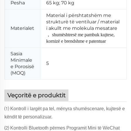
Pesha
65 kg; 70 kg
Material i përshtatshëm me
strukturë të ventiluar / material
Materialet
i akullt me molekula mesatare
，
shumështresë me pambuk kujtese,
kornizë e brendshme e patentuar
Sasia
Minimale
5
e Porosisë
(MOQ)
Veçoritë e produktit
⑴ Kontroll i largët pa tel, mënyra shumëscenare, kujtesë e
këndit të personalizuar.
⑵ Kontrolli Bluetooth përmes Programit Mini të WeChat