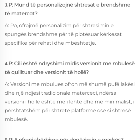
P: Mund të personalizojnë shtresat e brendshme
3.
të matercot?
A: Po, ofrojmë personalizim për shtresimin e
spungës brendshme për të plotësuar kërkesat
specifike për rehati dhe mbështetje.
P: Cili është ndryshimi midis versionit me mbulesë
4.
të quilituar dhe versionit të hollë?
A: Versioni me mbulues ofron më shumë pufëllakësi
dhe një ndjesi tradicionale materceci, ndërsa
versioni i hollë është më i lehtë dhe më minimalist, i
përshtatshëm për shtrete platforme ose si shtresë
mbulesë.
P: A ofroni shërbime për degëzimin e markës?
5.