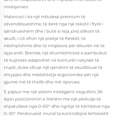
mirëqenien.
Matercoci i ka një mbulesë premium të
zëvendësueshme, të bërë nga një tekstil i fryrë i
qëndrueshëm dhe i butë si reja, prej silikoni të
akullt, i cili ofron një prekje të freskët, të
rrëshqitshme dhe të miqësore për lëkurën në të
dyja anët. Brenda, një shumështresë e pambukut
të kujtesës adaptohet në konturët natyrale të
trupit, duke ofruar një qëndrim të ekuilibruar të
shtypjes dhe mbështetje ergonomike për një
gjumë më të thellë dhe më riporues.
E pajisur me një sistem inteligjent rregullimi, S6
lejon pozicionimin e lirshëm me një përkulje të
shpatullave nga 0–60° dhe ngritje të këmbëve nga
0–30°. Përdoruesit mund ta kontrollojnë lehtësisht