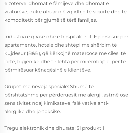
e zotërve, dhomat e fëmijëve dhe dhomat e
vizitorëve, duke ofruar një zgjidhje të sigurtë dhe të
komoditetit për gjumë të tërë familjes.
Industria e qirase dhe e hospitalitetit: E përsosur për
apartamente, hotele dhe shtëpi me shërbim të
kujdesur (B&B), që kërkojnë matercoce me cilësi të
lartë, higjenike dhe të lehta për mirëmbajtje, për të
përmirësuar kënaqësinë e klientëve.
Grupet me nevoja speciale: Shumë të
përshtatshme për përdoruesit me alergji, astmë ose
sensitivitet ndaj kimikateve, falë vetive anti-
alergjike dhe jo-toksike.
Tregu elektronik dhe dhurata: Si produkt i