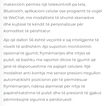
matercotin përmes një telekontrolli pa tela,
Bluetooth, aplikacioni celular ose programit të vogël
të WeChat, me modalitete të shumë skenarëve
dhe kujtesë të këndit të personalizuar për
komoditet të përshtatur.
Ajo që dallon S6 është veçoritë e saj inteligjente të
nivelit të ardhshëm. Ajo suporton monitorimin
opsional të gjumit, frymëmarrjes dhe rritjes së
pulsit, së bashku me raportet ditore të gjumit që
janë të disponueshme në pajisjet celulare. Një
modalitet anti-korritje me sensor presioni rregullon
automatikisht pozicionin për të përmirësuar
frymëmarrjen, ndërsa alarmerat për rritje të
papërshtatshme të pulsit dhe të presionit të gjakut
përmirësojnë sigurinë e përdoruesit.