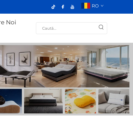
RO
e Noi