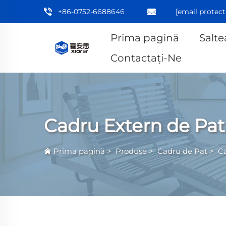
+86-0752-6688646
[email protect
Prima pagină
Salte
Contactați-Ne
Cadru Extern de Pat
Prima pagină
>
Produse
>
Cadru de Pat
>
Ca