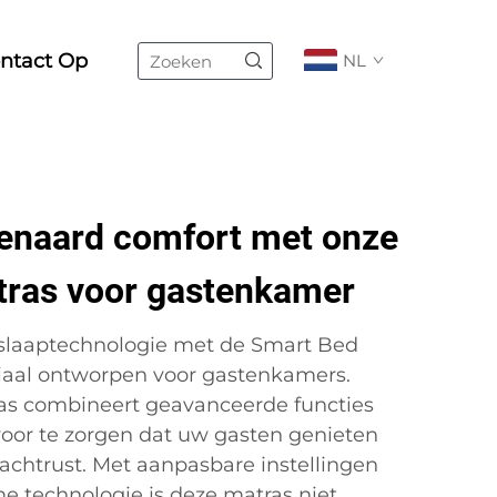
ntact Op
NL
enaard comfort met onze
ras voor gastenkamer
 slaaptechnologie met de Smart Bed
ciaal ontworpen voor gastenkamers.
as combineert geavanceerde functies
oor te zorgen dat uw gasten genieten
chtrust. Met aanpasbare instellingen
me technologie is deze matras niet