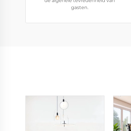
de algehele tevredenheid van
gasten.