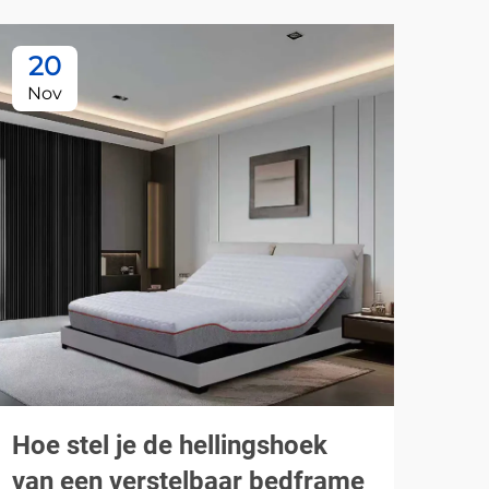
20
1
Nov
De
Hoe stel je de hellingshoek
Ho
van een verstelbaar bedframe
mat