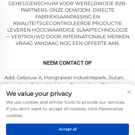
GEHEUGENSCHUIM VOOR WERELDWIJDE B2B-
PARTNERS. ONZE OEM/ODM, DIRECTE
FABRIEKSAANPASSING EN
KWALITEITSGECONTROLEERDE PRODUCTIE
LEVEREN HOOGWAARDIGE SLAAPTECHNOLOGIE
— VERTROUWD DOOR INTERNATIONALE MERKEN.
VRAAG VANDAAG NOG EEN OFFERTE AAN.
NEEM CONTACT OP
Add: Gebouw A, Hongtaiwei Industriepark, Jiutan,
Yuanzhou, Boluo, Huizhou, Guangdong, China
We value your privacy
E-mail:
[email protected]
We use cookies and similar tools to provide our services.
Tel:
+86-0752-6688646
If you don't want to accept all cookies, click Personalize
cookies.
Copyright © 2025 door Huizhou Weishi Technology Co., Ltd.
Accept all
—
Privacybeleid