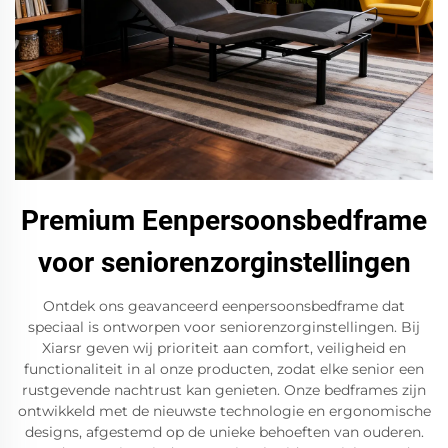
Premium Eenpersoonsbedframe
voor seniorenzorginstellingen
Ontdek ons geavanceerd eenpersoonsbedframe dat
speciaal is ontworpen voor seniorenzorginstellingen. Bij
Xiarsr geven wij prioriteit aan comfort, veiligheid en
functionaliteit in al onze producten, zodat elke senior een
rustgevende nachtrust kan genieten. Onze bedframes zijn
ontwikkeld met de nieuwste technologie en ergonomische
designs, afgestemd op de unieke behoeften van ouderen.