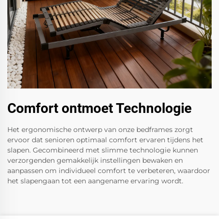
Comfort ontmoet Technologie
Het ergonomische ontwerp van onze bedframes zorgt
ervoor dat senioren optimaal comfort ervaren tijdens het
slapen. Gecombineerd met slimme technologie kunnen
verzorgenden gemakkelijk instellingen bewaken en
aanpassen om individueel comfort te verbeteren, waardoor
het slapengaan tot een aangename ervaring wordt.