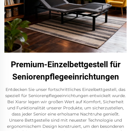
Premium-Einzelbettgestell für
Seniorenpflegeeinrichtungen
Entdecken Sie unser fortschrittliches Einzelbettgestell, das
speziell für Seniorenpflegeeinrichtungen entwickelt wurde.
Bei Xiarsr legen wir großen Wert auf Komfort, Sicherheit
und Funktionalität unserer Produkte, um sicherzustellen,
dass jeder Senior eine erholsame Nachtruhe genießt.
Unsere Bettgestelle sind mit neuester Technologie und
ergonomischem Design konstruiert, um den besonderen