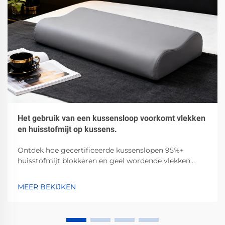
Het gebruik van een kussensloop voorkomt vlekken
en huisstofmijt op kussens.
Ontdek hoe gecertificeerde kussenslopen 95%+
huisstofmijt blokkeren en geel wordende vlekken
door zweet, olie en cosmetica voorkomen. Klinisch
bewezen — verbeter vandaag nog uw slaaphygiëne.
MEER BEKIJKEN