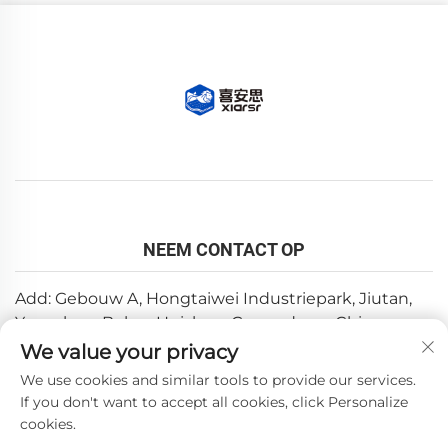
NEEM CONTACT OP
Add: Gebouw A, Hongtaiwei Industriepark, Jiutan,
Yuanzhou, Boluo, Huizhou, Guangdong, China
We value your privacy
E-mail:
[email protected]
We use cookies and similar tools to provide our services.
Tel:
+86-0752-6688646
If you don't want to accept all cookies, click Personalize
cookies.