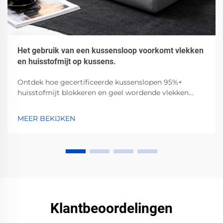
Het gebruik van een kussensloop voorkomt vlekken
en huisstofmijt op kussens.
Ontdek hoe gecertificeerde kussenslopen 95%+
huisstofmijt blokkeren en geel wordende vlekken
door zweet, olie en cosmetica voorkomen. Klinisch
bewezen — verbeter vandaag nog uw slaaphygiëne.
MEER BEKIJKEN
Klantbeoordelingen