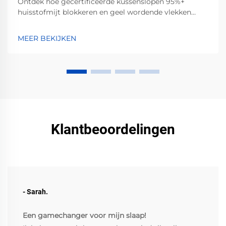
Ontdek hoe gecertificeerde kussenslopen 95%+
huisstofmijt blokkeren en geel wordende vlekken
door zweet, olie en cosmetica voorkomen. Klinisch
bewezen — verbeter vandaag nog uw slaaphygiëne.
MEER BEKIJKEN
Klantbeoordelingen
- Sarah.
Een gamechanger voor mijn slaap!